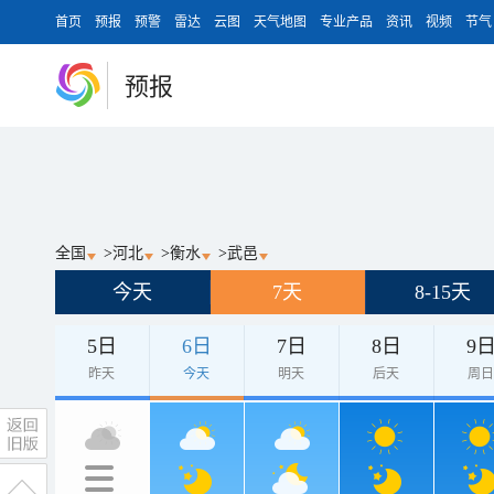
首页
预报
预警
雷达
云图
天气地图
专业产品
资讯
视频
节气
预报
全国
>
河北
>
衡水
>
武邑
今天
7天
8-15天
5日
6日
7日
8日
9
昨天
今天
明天
后天
周