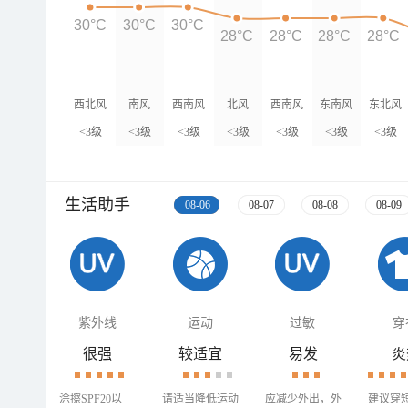
30°C
30°C
30°C
28°C
28°C
28°C
28°C
西北风
南风
西南风
北风
西南风
东南风
东北风
<3级
<3级
<3级
<3级
<3级
<3级
<3级
生活助手
08-06
08-07
08-08
08-09
紫外线
运动
过敏
穿
很强
较适宜
易发
炎
涂擦SPF20以
请适当降低运动
应减少外出，外
建议穿