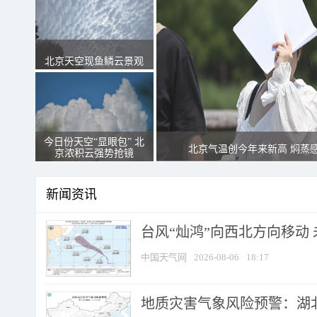
北京天空现鱼鳞云景观
今日份天空“显眼包” 北
北京气温创今年来新高 焖蒸
京浓积云强势抢镜
新闻资讯
台风“灿鸿”向西北方向移动
中国天气网
2026-08-06
18:17
地质灾害气象风险预警：湖北