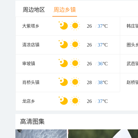
周边地区
周边乡镇
26
/
37
°C
大紫塔乡
韩庄
26
/
37
°C
清凉店镇
圈头
26
/
36
°C
审坡镇
武邑
28
/
38
°C
肖桥头镇
赵桥
26
/
37
°C
龙店乡
高清图集