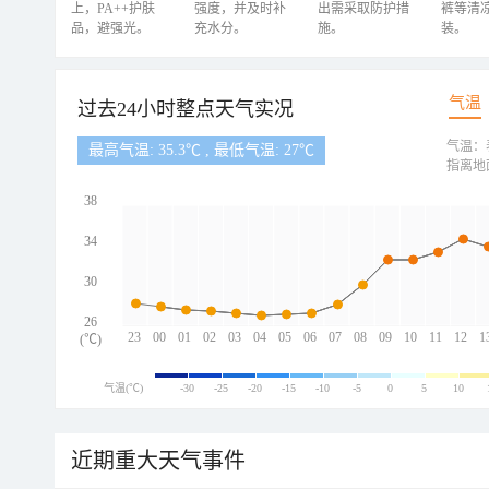
上，PA++护肤
强度，并及时补
出需采取防护措
裤等清
品，避强光。
充水分。
施。
装。
气温
过去24小时整点天气实况
气温：
最高气温: 35.3℃ , 最低气温: 27℃
指离地
38
34
30
26
23
00
01
02
03
04
05
06
07
08
09
10
11
12
1
(℃)
气温(℃)
-30
-25
-20
-15
-10
-5
0
5
10
近期重大天气事件