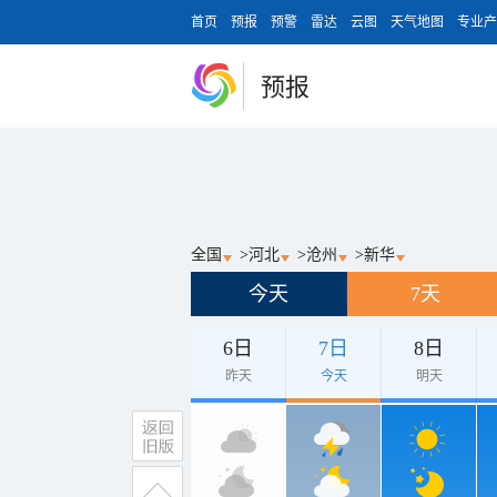
首页
预报
预警
雷达
云图
天气地图
专业产
预报
全国
>
河北
>
沧州
>
新华
今天
7天
6日
7日
8日
昨天
今天
明天