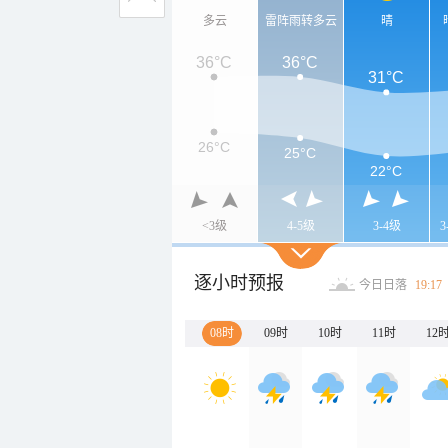
多云
雷阵雨转多云
晴
36°C
36°C
31°C
26°C
25°C
22°C
<3级
4-5级
3-4级
逐小时预报
今日日落
19:17
08时
09时
10时
11时
12