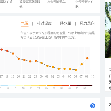
采取防护措
裤等清凉夏季服
水会弄脏爱车。
空气污染物扩
装。
散。
气温
相对湿度
降水量
风力风向
气温：表示大气冷热程度的物理量，气象上给出的气温是
指离地面1.5米高度上百叶箱中的空气温度。
(h)
17
18
19
20
21
22
23
00
01
02
03
04
05
06
07
08
-5
0
5
10
15
20
25
30
35
40
45
50