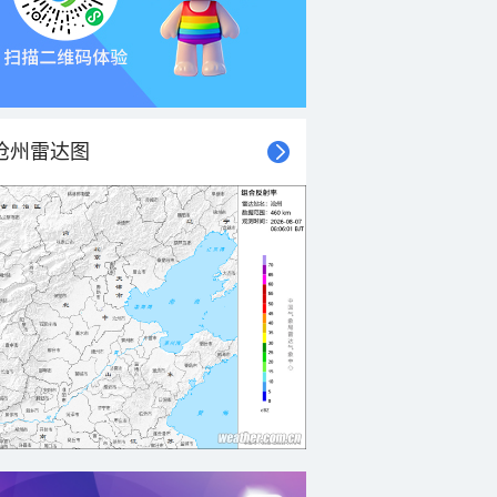
沧州雷达图
21时
22时
23时
00时
01时
02时
03时
04时