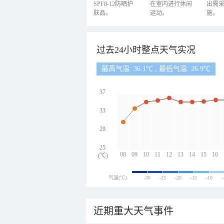
SPF8-12防晒护
在室内进行休闲
出需
肤品。
运动。
施。
过去24小时整点天气实况
最高气温: 36.1℃ , 最低气温: 26.9℃
37
33
29
25
08
09
10
11
12
13
14
15
16
(℃)
气温(℃)
-30
-25
-20
-15
-10
近期重大天气事件