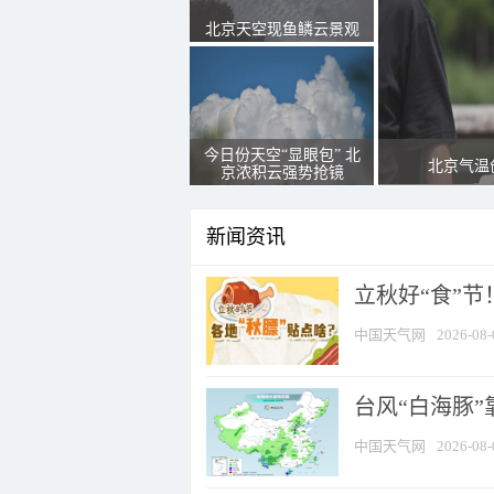
北京天空现鱼鳞云景观
今日份天空“显眼包” 北
北京气温
京浓积云强势抢镜
新闻资讯
立秋好“食”
中国天气网
2026-08-
台风“白海豚”
中国天气网
2026-08-