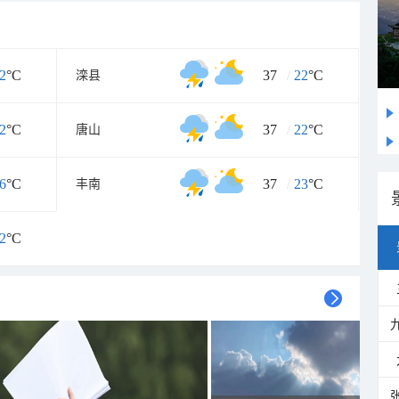
2
°C
37
/
22
°C
滦县
2
°C
37
/
22
°C
唐山
6
°C
37
/
23
°C
丰南
2
°C