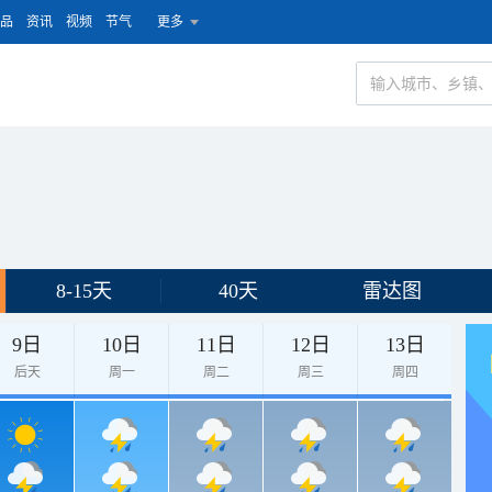
品
资讯
视频
节气
更多
8-15天
40天
雷达图
9日
10日
11日
12日
13日
后天
周一
周二
周三
周四