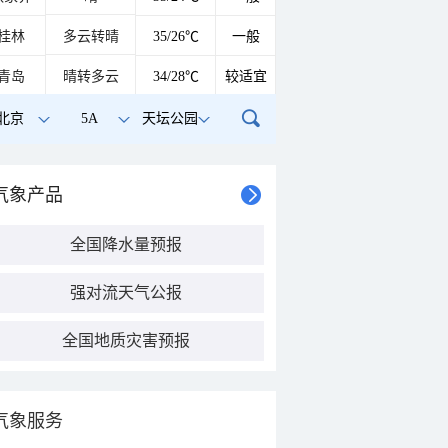
桂林
多云转晴
35/26℃
一般
青岛
晴转多云
34/28℃
较适宜
北京
5A
天坛公园
气象产品
全国降水量预报
强对流天气公报
全国地质灾害预报
气象服务