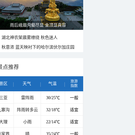
雨后峨眉沟壑尽显 金顶显真容
湖北神农架晨雾缭绕 秋色迷人
秋意浓 蓝天映衬下的哈尔滨伏尔加庄园
景点推荐
旅游
景区
天气
气温
指数
三亚
雷阵雨
30/25℃
一般
九寨沟
阵雨转多云
32/18℃
适宜
大理
小雨
22/14℃
适宜
张家界
晴
35/24℃
一般