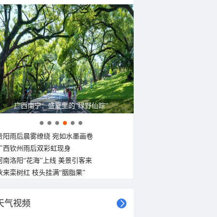
广西南宁：盛夏里的“绿野仙踪”
贵阳雨后晨雾缭绕 宛如水墨画卷
广西钦州雨后双彩虹现身
河南洛阳“花海”上线 美景引客来
秋来栾树红 枝头挂满“胭脂果”
天气视频