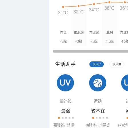
36°C
36°
34°C
32°C
31°C
东风
东北风
东北风
北风
东北
<3级
<3级
<3级
4-5级
4-5
生活助手
08-07
08-08
紫外线
运动
最弱
较不宜
辐射弱，涂擦
有降水，推荐您
应减