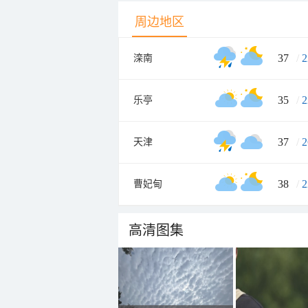
周边地区
37
/
2
滦南
35
/
2
乐亭
37
/
2
天津
38
/
2
曹妃甸
高清图集