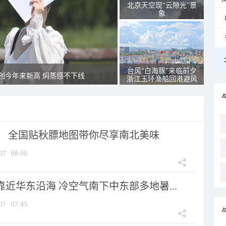
北京天空现“云隙光”景
象
台风“白海豚”来临前夕
创今年来新高 焖蒸感不下线
浙江玉环渔船回港避风
节！ 全国贴秋膘地图带你尽享南北美味
07
08:00
靠近华东沿海 冷空气南下中东部多地暑...
07
07:45