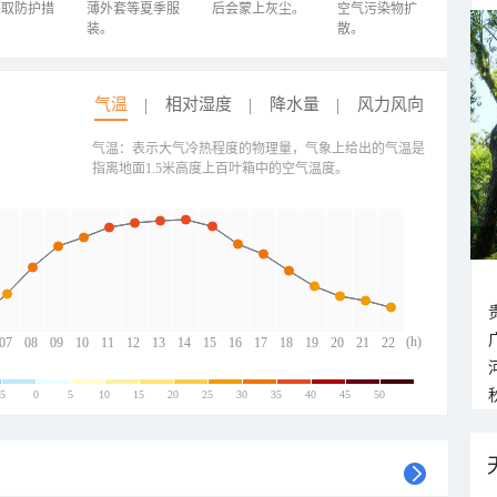
采取防护措
薄外套等夏季服
后会蒙上灰尘。
空气污染物扩
装。
散。
气温
相对湿度
降水量
风力风向
气温：表示大气冷热程度的物理量，气象上给出的气温是
指离地面1.5米高度上百叶箱中的空气温度。
(h)
07
08
09
10
11
12
13
14
15
16
17
18
19
20
21
22
-5
0
5
10
15
20
25
30
35
40
45
50