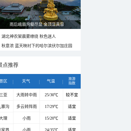
雨后峨眉沟壑尽显 金顶显真容
湖北神农架晨雾缭绕 秋色迷人
秋意浓 蓝天映衬下的哈尔滨伏尔加庄园
景点推荐
旅游
景区
天气
气温
指数
三亚
大雨转中雨
25/30℃
较不宜
九寨沟
多云转阵雨
17/29℃
适宜
大理
小雨
15/20℃
适宜
张家界
小雨
24/35℃
适宜