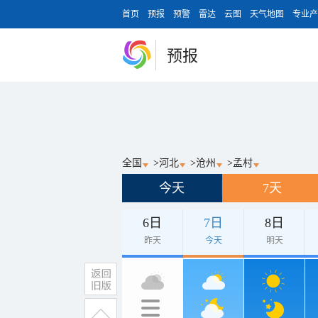
首页
预报
预警
雷达
云图
天气地图
专业产
预报
全国
>
河北
>
沧州
>
孟村
今天
7天
6日
7日
8日
昨天
今天
明天