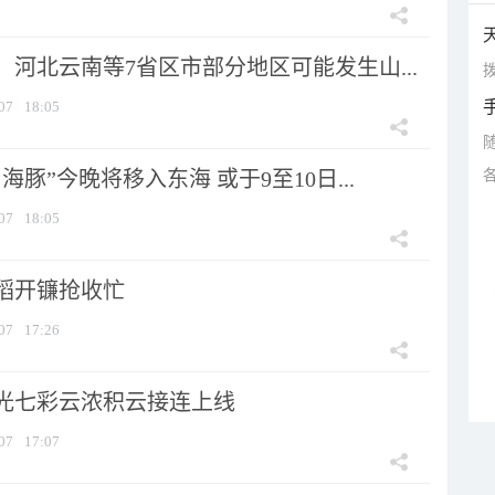
河北云南等7省区市部分地区可能发生山...
拨
07
18:05
海豚”今晚将移入东海 或于9至10日...
07
18:05
稻开镰抢收忙
07
17:26
光七彩云浓积云接连上线
07
17:07