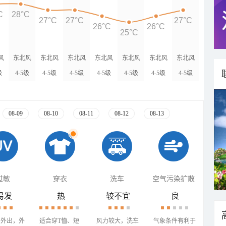
C
28°C
27°C
27°C
27°C
26°C
26°C
25°C
风
东北风
东北风
东北风
东北风
东北风
东北风
东北风
级
4-5级
4-5级
4-5级
4-5级
4-5级
4-5级
4-5级
08-09
08-10
08-11
08-12
08-13
过敏
穿衣
洗车
空气污染扩散
易发
热
较不宜
良
少外出，外
适合穿T恤、短
风力较大，洗车
气象条件有利于