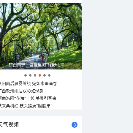
广西南宁：盛夏里的“绿野仙踪”
贵阳雨后晨雾缭绕 宛如水墨画卷
广西钦州雨后双彩虹现身
河南洛阳“花海”上线 美景引客来
秋来栾树红 枝头挂满“胭脂果”
天气视频