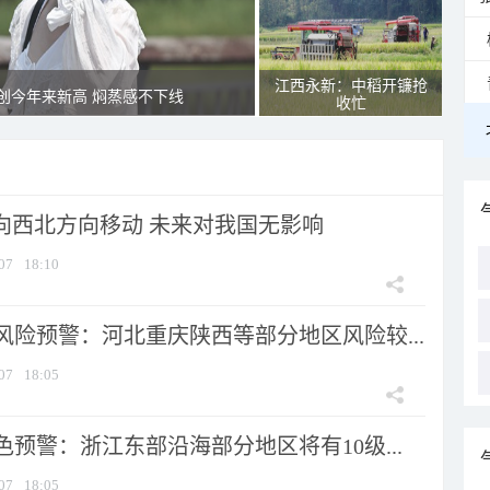
江西永新：中稻开镰抢
创今年来新高 焖蒸感不下线
收忙
将向西北方向移动 未来对我国无影响
07
18:10
风险预警：河北重庆陕西等部分地区风险较...
07
18:05
预警：浙江东部沿海部分地区将有10级...
07
18:05