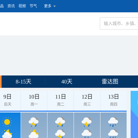
品
资讯
视频
节气
更多
8-15天
40天
雷达图
9日
10日
11日
12日
13日
后天
周一
周二
周三
周四