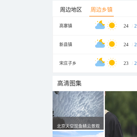
周边地区
周边乡镇
24
/
2
高寨镇
24
/
2
新县镇
23
/
2
宋庄子乡
高清图集
北京天空现鱼鳞云景观