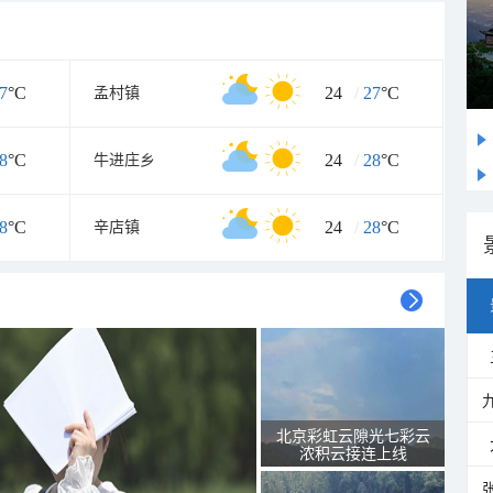
7
°C
24
/
27
°C
孟村镇
8
°C
24
/
28
°C
牛进庄乡
8
°C
24
/
28
°C
辛店镇
北京彩虹云隙光七彩云
浓积云接连上线