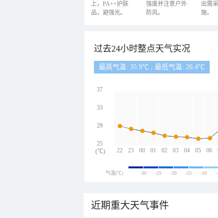
上，PA++护肤
强度并注意户外
出需
品，避强光。
防风。
施。
过去24小时整点天气实况
最高气温: 35.9℃ , 最低气温: 26.4℃
37
33
29
25
22
23
00
01
02
03
04
05
06
(℃)
气温(℃)
-30
-25
-20
-15
-10
近期重大天气事件