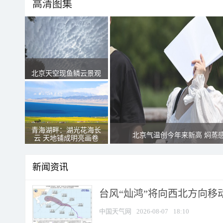
高清图集
北京天空现鱼鳞云景观
青海湖畔：湖光花海长
北京气温创今年来新高 焖蒸
云 天地铺成明亮画卷
新闻资讯
台风“灿鸿”将向西北方向移
中国天气网
2026-08-07
18:10