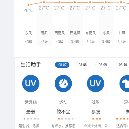
27°C
27°C
27°C
27°C
27°C
27°C
26°C
东风
南风
西南风
西北风
东南风
东风
东风
<3级
<3级
<3级
3-4级
3-4级
3-4级
3-4级
生活助手
08-07
08-08
08-09
08-10
紫外线
运动
过敏
穿
最弱
较不宜
易发
辐射弱，涂擦
有降水，推荐您
应减少外出，外
适合穿