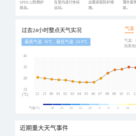
SPF8-12防晒护
在室内进行休闲
出需采取防护措
薄外套
肤品。
运动。
施。
装。
气温
过去24小时整点天气实况
气温：
最高气温: 36℃ , 最低气温: 24.8℃
指离地
41
35
29
23
22
23
00
01
02
03
04
05
06
07
08
09
10
11
1
(℃)
气温(℃)
-30
-25
-20
-15
-10
-5
0
5
10
近期重大天气事件