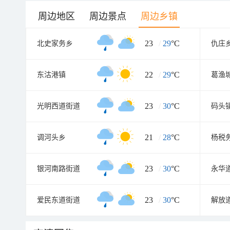
周边地区
周边景点
周边乡镇
23
/
29
°C
北史家务乡
仇庄
22
/
29
°C
东沽港镇
葛渔
23
/
30
°C
光明西道街道
码头
21
/
28
°C
调河头乡
杨税
23
/
30
°C
银河南路街道
永华
23
/
30
°C
爱民东道街道
解放