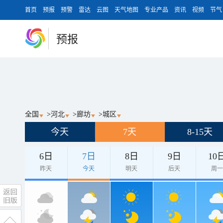
首页
预报
预警
雷达
云图
天气地图
专业产品
资讯
视频
节气
预报
全国
>
河北
>
廊坊
>
城区
今天
7天
8-15天
6日
7日
8日
9日
10
昨天
今天
明天
后天
周