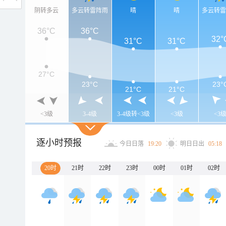
阴转多云
多云转雷阵雨
晴
晴
多云转
36°C
36°C
32°
31°C
31°C
27°C
23°C
23°
21°C
21°C
<3级
3-4级
3-4级转<3级
<3级
<3
逐小时预报
今日日落
19:20
明日日出
05:18
20时
21时
22时
23时
00时
01时
02时