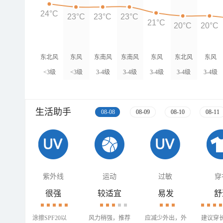
24°C
23°C
23°C
23°C
21°C
20°C
20°C
东北风
东风
东南风
东南风
东风
东北风
东风
<3级
<3级
3-4级
3-4级
3-4级
3-4级
3-4级
生活助手
08-08
08-09
08-10
08-11
紫外线
运动
过敏
穿
很强
较适宜
易发
舒
涂擦SPF20以
风力稍强，推荐
应减少外出，外
建议穿