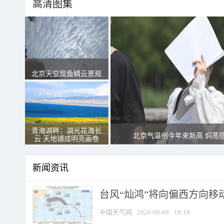
高清图集
北京天空现鱼鳞云景观
青海湖畔：湖光花海长
北京气温创今年来新高 焖蒸
云 天地铺成明亮画卷
新闻资讯
台风“灿鸿”将向偏西方向移
中国天气网
2026-08-08
18:18