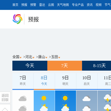
首页
预报
预警
雷达
云图
天气地图
专业产品
资讯
视频
节气
预报
全国
>
河北
>
唐山
>
玉田
今天
7天
8-15天
7日
8日
9日
10日
11
昨天
今天
明天
后天
周