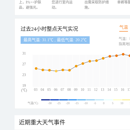
上，PA++护肤
您进行室内运
出需采取防护措
单裤等
品，避强光。
动。
施。
气温
过去24小时整点天气实况
气温：
最高气温: 31.1℃ , 最低气温: 20.2℃
指离地
31
27
23
19
03
04
05
06
07
08
09
10
11
12
13
14
15
16
1
(℃)
气温(℃)
-30
-25
-20
-15
-10
-5
0
5
10
近期重大天气事件