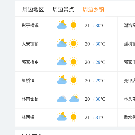
周边地区
周边景点
周边乡镇
21
/
30
°C
彩亭桥镇
潮洛
20
/
30
°C
大安镇镇
孤树
20
/
29
°C
郭家桥乡
郭家
20
/
29
°C
虹桥镇
亮甲
20
/
30
°C
林南仓镇
林头
21
/
31
°C
林西镇
散水