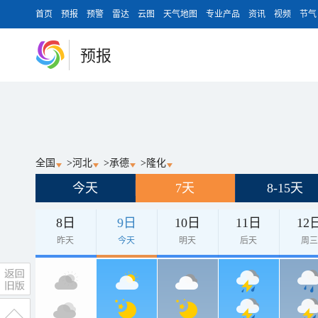
首页
预报
预警
雷达
云图
天气地图
专业产品
资讯
视频
节气
预报
全国
>
河北
>
承德
>
隆化
今天
7天
8-15天
8日
9日
10日
11日
12
昨天
今天
明天
后天
周