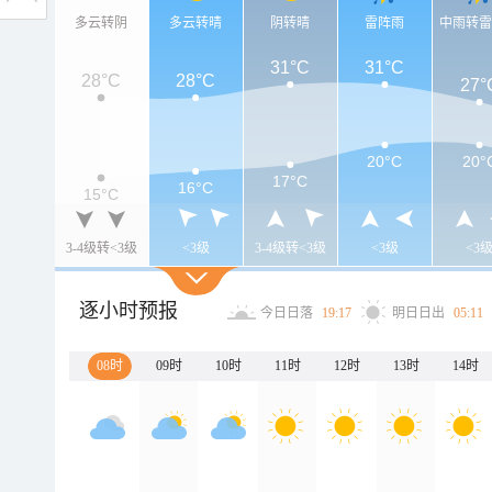
多云转阴
多云转晴
阴转晴
雷阵雨
中雨转
31°C
31°C
28°C
28°C
27°
20°C
20°
17°C
16°C
15°C
3-4级转<3级
<3级
3-4级转<3级
<3级
<3
逐小时预报
今日日落
19:17
明日日出
05:11
08时
09时
10时
11时
12时
13时
14时