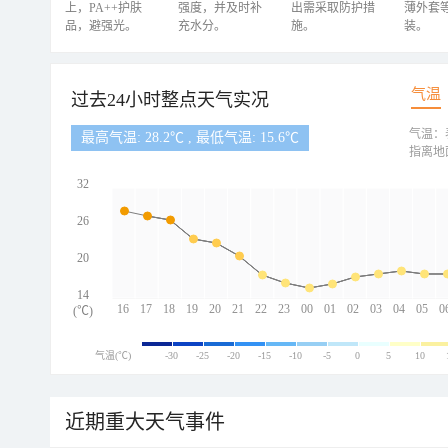
上，PA++护肤
强度，并及时补
出需采取防护措
薄外套
品，避强光。
充水分。
施。
装。
气温
过去24小时整点天气实况
气温：
最高气温: 28.2℃ , 最低气温: 15.6℃
指离地
32
26
20
14
16
17
18
19
20
21
22
23
00
01
02
03
04
05
0
(℃)
气温(℃)
-30
-25
-20
-15
-10
-5
0
5
10
近期重大天气事件