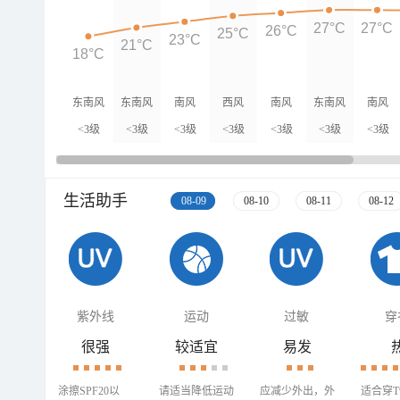
27°C
27°C
26°C
25°C
23°C
21°C
18°C
东南风
东南风
南风
西风
南风
东南风
南风
<3级
<3级
<3级
<3级
<3级
<3级
<3级
生活助手
08-09
08-10
08-11
08-12
紫外线
运动
过敏
穿
很强
较适宜
易发
涂擦SPF20以
请适当降低运动
应减少外出，外
适合穿