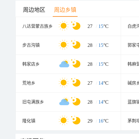
周边地区
周边乡镇
27
/
15
°C
八达营蒙古族乡
28
/
15
°C
步古沟镇
郭家
28
/
15
°C
韩家店乡
韩麻
27
/
14
°C
荒地乡
碱房
28
/
14
°C
旧屯满族乡
蓝旗
29
/
16
°C
隆化镇
茅荆