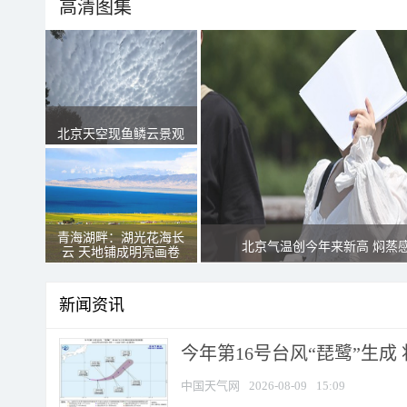
高清图集
北京天空现鱼鳞云景观
青海湖畔：湖光花海长
北京气温创今年来新高 焖蒸
云 天地铺成明亮画卷
新闻资讯
今年第16号台风“琵鹭”生成 
中国天气网
2026-08-09
15:09