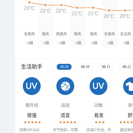
23°C
22°C
22°C
21°C
21°C
20°C
20°C
东南风
南风
西南风
西风
南风
东南风
东北风
<3级
<3级
<3级
<3级
<3级
<3级
<3级
生活助手
08-09
08-10
08-11
08-12
紫外线
运动
过敏
穿
很强
适宜
易发
舒
涂擦SPF20以
天气较好，尽情
应减少外出，外
建议穿