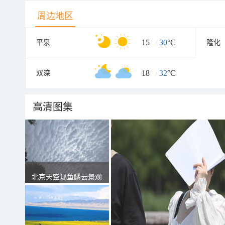
周边地区
15
/
30
°C
平泉
隆化
18
/
32
°C
双滦
高清图集
北京天空现鱼鳞云景观