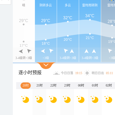
晴
阴转多云
多云
雷阵雨转阴
雷阵
34°C
32°C
29°C
29°C
28°
21°C
20°C
19°
18°C
17°C
3-4级转<3级
<3级
3-4级转<3级
3-4级转<3级
<3
逐小时预报
今日日落
19:15
明日日出
05:11
20时
21时
22时
23时
00时
01时
02时