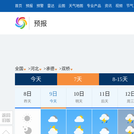
首页
预报
预警
雷达
云图
天气地图
专业产品
资讯
视频
节气
预报
全国
>
河北
>
承德
>
双桥
今天
7天
8-15天
8日
9日
10日
11日
12
昨天
今天
明天
后天
周