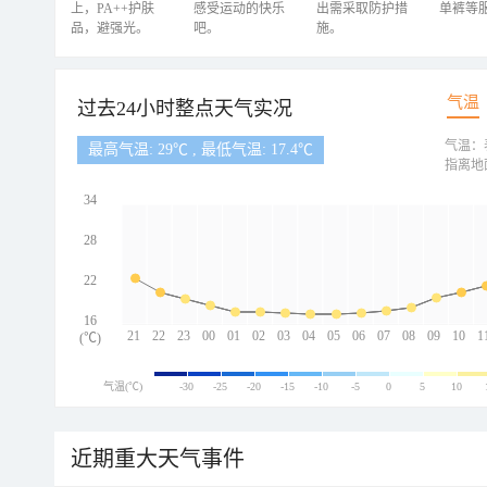
上，PA++护肤
感受运动的快乐
出需采取防护措
单裤等
品，避强光。
吧。
施。
气温
过去24小时整点天气实况
气温：
最高气温: 29℃ , 最低气温: 17.4℃
指离地
34
28
22
16
21
22
23
00
01
02
03
04
05
06
07
08
09
10
1
(℃)
气温(℃)
-30
-25
-20
-15
-10
-5
0
5
10
近期重大天气事件