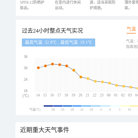
SPF8-12防晒护
在室内进行休闲
源，适当采取防
薄外套
肤品。
运动。
护措施。
装。
气温
过去24小时整点天气实况
气温：
最高气温: 32.8℃ , 最低气温: 19.1℃
指离地
36
30
24
18
14
15
16
17
18
19
20
21
22
23
00
01
02
03
0
(℃)
气温(℃)
-30
-25
-20
-15
-10
-5
0
5
10
近期重大天气事件