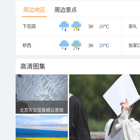
周边地区
周边景点
30
/
20
°C
下花园
崇礼
30
/
20
°C
桥西
张家
高清图集
北京天空现鱼鳞云景观