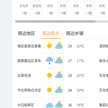
东北风
东北风
东风
东风
东风
东风
东风
<3级
<3级
<3级
<3级
<3级
<3级
<3级
周边地区
周边景点
周边乡镇
29
/
20
°C
保定直隶总督署博物馆
清西
27
/
17
°C
晋察冀边区革命纪念馆
狼牙
29
/
20
°C
古莲花池
28
/
20
°C
华北明珠白洋淀
26
/
18
°C
大石峪景区