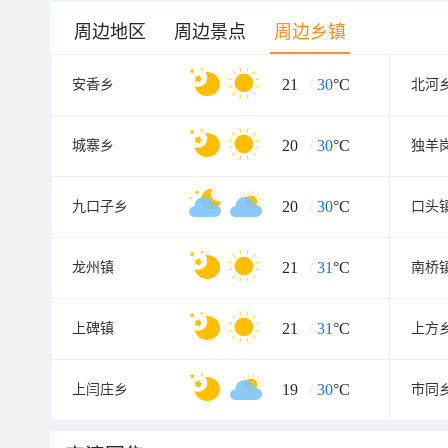
周边地区
周边景点
周边乡镇
21
/
30
°C
安香乡
北河
20
/
30
°C
城寨乡
独羊
20
/
30
°C
九口子乡
口头
21
/
31
°C
龙州镇
南桥
21
/
31
°C
上碑镇
上方
19
/
30
°C
上闫庄乡
市同