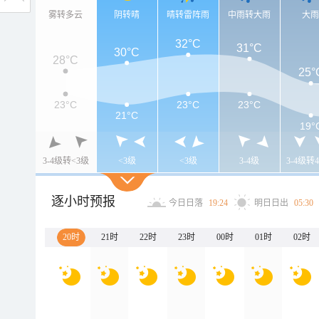
雾转多云
阴转晴
晴转雷阵雨
中雨转大雨
大
32°C
31°C
30°C
28°C
25°
23°C
23°C
23°C
21°C
19°
3-4级转<3级
<3级
<3级
3-4级
3-4级转4
逐小时预报
今日日落
19:24
明日日出
05:30
20时
21时
22时
23时
00时
01时
02时