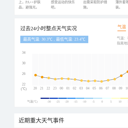
上，PA++护肤
感受运动的快乐
出需采取防护措
薄外套
品，避强光。
吧。
施。
装。
气温
过去24小时整点天气实况
气温：
最高气温: 30.3℃ , 最低气温: 23.4℃
指离地
34
30
26
22
20
21
22
23
00
01
02
03
04
05
06
07
08
09
1
(℃)
气温(℃)
-30
-25
-20
-15
-10
-5
0
5
10
近期重大天气事件