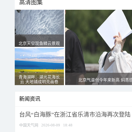
高清图集
北京天空现鱼鳞云景观
青海湖畔：湖光花海长
北京气温创今年来新高 焖蒸
云 天地铺成明亮画卷
新闻资讯
台风“白海豚”在浙江省乐清市沿海再次登陆
中国天气网
2026-08-09
18:48