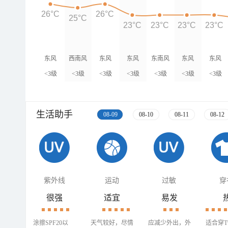
26°C
26°C
25°C
23°C
23°C
23°C
23°C
东风
西南风
东风
东风
东南风
东风
东风
<3级
<3级
<3级
<3级
<3级
<3级
<3级
生活助手
08-09
08-10
08-11
08-12
紫外线
运动
过敏
穿
很强
适宜
易发
涂擦SPF20以
天气较好，尽情
应减少外出，外
适合穿