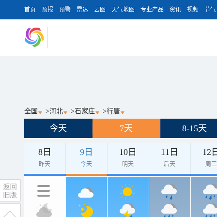
首页
预报
预警
雷达
云图
天气地图
专业产品
资讯
视频
节气
全国
>
河北
>
石家庄
>
行唐
今天
7天
8-15天
8日
9日
10日
11日
12
昨天
今天
明天
后天
周