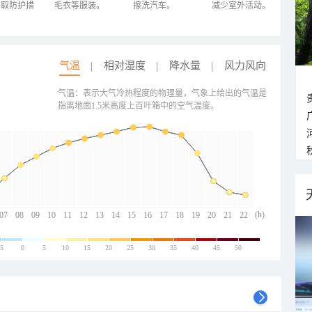
采取防护措
毛衣等服装。
擦洗汽车。
减少室外活动。
气温
相对湿度
降水量
风力风向
气温：表示大气冷热程度的物理量，气象上给出的气温是
指离地面1.5米高度上百叶箱中的空气温度。
(h)
07
08
09
10
11
12
13
14
15
16
17
18
19
20
21
22
-5
0
5
10
15
20
25
30
35
40
45
50