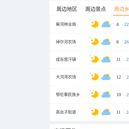
周边地区
周边景点
周边
4
/
22
柴河林业局
8
/
26
绰尔河农场
11
/
2
成吉思汗镇
12
/
2
大河湾农场
10
/
2
鄂伦春民族乡
11
/
2
高台子街道