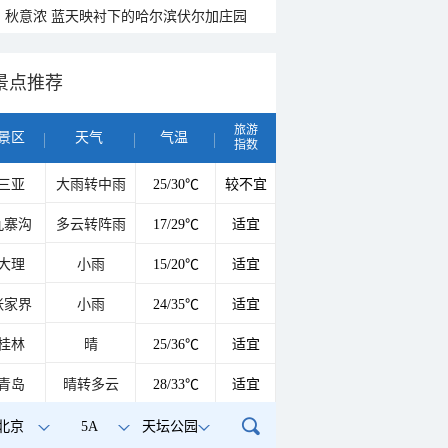
秋意浓 蓝天映衬下的哈尔滨伏尔加庄园
景点推荐
旅游
景区
天气
气温
指数
三亚
大雨转中雨
25/30℃
较不宜
九寨沟
多云转阵雨
17/29℃
适宜
大理
小雨
15/20℃
适宜
张家界
小雨
24/35℃
适宜
桂林
晴
25/36℃
适宜
青岛
晴转多云
28/33℃
适宜
北京
5A
天坛公园