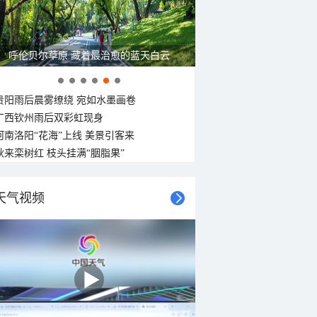
呼伦贝尔草原 藏着最治愈的蓝天白云
贵阳雨后晨雾缭绕 宛如水墨画卷
广西钦州雨后双彩虹现身
河南洛阳“花海”上线 美景引客来
秋来栾树红 枝头挂满“胭脂果”
天气视频