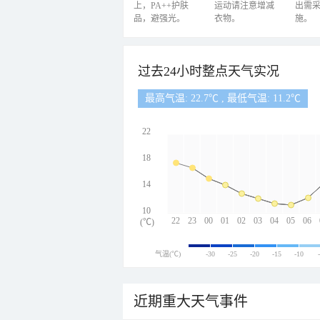
上，PA++护肤
运动请注意增减
出需
品，避强光。
衣物。
施。
过去24小时整点天气实况
最高气温: 22.7℃ , 最低气温: 11.2℃
22
18
14
10
22
23
00
01
02
03
04
05
06
(℃)
气温(℃)
-30
-25
-20
-15
-10
近期重大天气事件