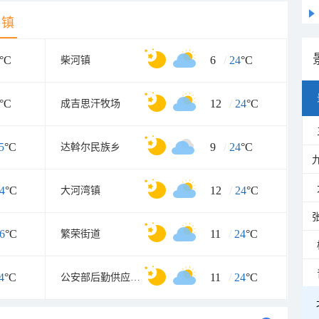
乡镇
°C
6
/
24
°C
柴河镇
°C
12
/
24
°C
成吉思汗牧场
5
°C
9
/
24
°C
达斡尔民族乡
4
°C
12
/
24
°C
大河湾镇
6
°C
11
/
24
°C
繁荣街道
4
°C
11
/
24
°C
公安部后勤供应处农场