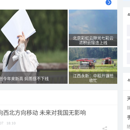
北京彩虹云隙光七彩云
浓积云接连上线
江西永新：中稻开镰抢
创今年来新高 焖蒸感不下线
收忙
拨
将向西北方向移动 未来对我国无影响
07
18:10