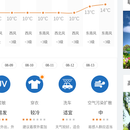
14°C
13°C
C
10°C
10°C
10°C
10°C
10°C
风
西风
西风
东南风
西北风
西风
东南风
东南风
级
<3级
<3级
<3级
<3级
<3级
<3级
<3级
08-09
08-10
08-11
08-12
08-13
过敏
穿衣
洗车
空气污染扩散
易发
较冷
适宜
中
少外出，外
建议着厚外套加
天气较好，适合
易感人群应适当