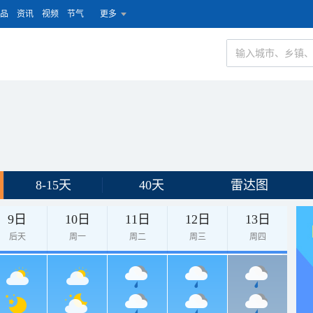
品
资讯
视频
节气
更多
8-15天
40天
雷达图
9日
10日
11日
12日
13日
后天
周一
周二
周三
周四