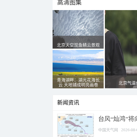
高清图集
北京天空现鱼鳞云景观
青海湖畔：湖光花海长
北京气温
云 天地铺成明亮画卷
新闻资讯
台风“灿鸿”
中国天气网
2026-08-