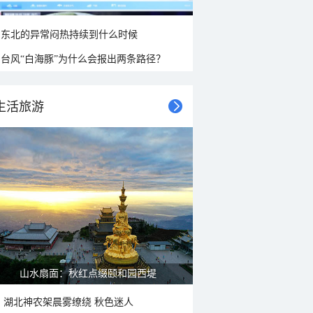
东北的异常闷热持续到什么时候
台风“白海豚”为什么会报出两条路径？
生活旅游
山水扇面：秋红点缀颐和园西堤
湖北神农架晨雾缭绕 秋色迷人