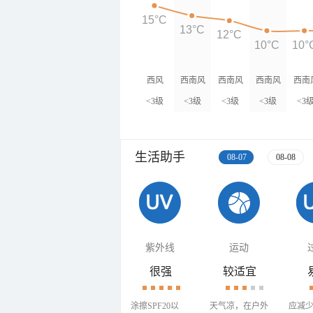
15°C
13°C
12°C
10°C
10°
西风
西南风
西南风
西南风
西南
<3级
<3级
<3级
<3级
<3
生活助手
08-07
08-08
紫外线
运动
很强
较适宜
涂擦SPF20以
天气凉，在户外
应减