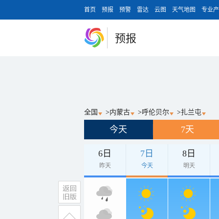
首页
预报
预警
雷达
云图
天气地图
专业产
预报
全国
>
内蒙古
>
呼伦贝尔
>
扎兰屯
今天
7天
6日
7日
8日
昨天
今天
明天