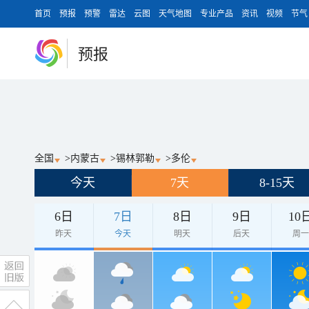
首页
预报
预警
雷达
云图
天气地图
专业产品
资讯
视频
节气
预报
全国
>
内蒙古
>
锡林郭勒
>
多伦
今天
7天
8-15天
6日
7日
8日
9日
10
昨天
今天
明天
后天
周