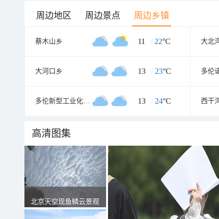
周边地区
周边景点
周边乡镇
11
/
22
°C
蔡木山乡
大北
13
/
23
°C
大河口乡
多伦
13
/
24
°C
多伦新型工业化化工区
西干
高清图集
北京天空现鱼鳞云景观