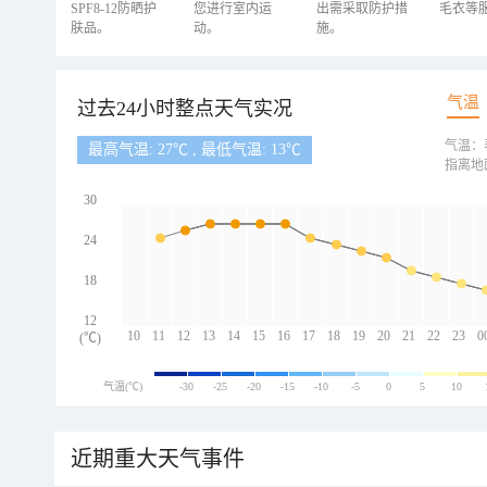
SPF8-12防晒护
您进行室内运
出需采取防护措
毛衣等
肤品。
动。
施。
气温
过去24小时整点天气实况
气温：
最高气温: 27℃ , 最低气温: 13℃
指离地
30
24
18
12
10
11
12
13
14
15
16
17
18
19
20
21
22
23
0
(℃)
气温(℃)
-30
-25
-20
-15
-10
-5
0
5
10
近期重大天气事件