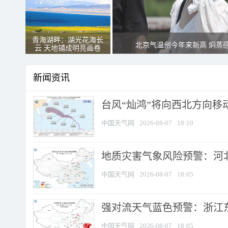
青海湖畔：湖光花海长
北京气温创今年来新高 焖蒸
云 天地铺成明亮画卷
新闻资讯
台风“灿鸿”将向西北方向移
中国天气网
2026-08-07
18:10
地质灾害气象风险预警：河北
中国天气网
2026-08-07
18:05
强对流天气蓝色预警：浙江东部
中国天气网
2026-08-07
18:05