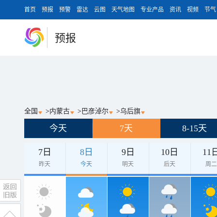
首页
预报
预警
雷达
云图
天气地图
专业产品
资讯
视频
节气
预报
全国
>
内蒙古
>
巴彦淖尔
>
乌后旗
今天
7天
8-15天
7日
8日
9日
10日
11
昨天
今天
明天
后天
周