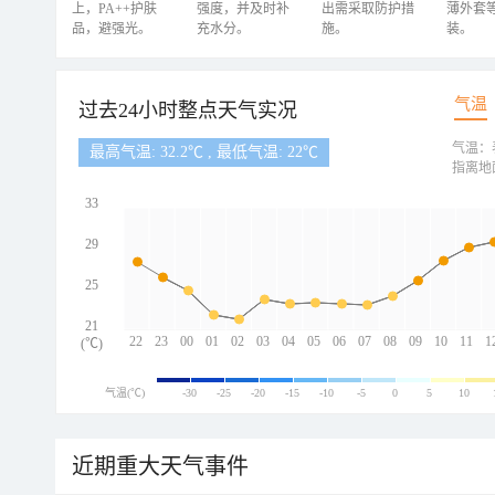
上，PA++护肤
强度，并及时补
出需采取防护措
薄外套
品，避强光。
充水分。
施。
装。
气温
过去24小时整点天气实况
气温：
最高气温: 32.2℃ , 最低气温: 22℃
指离地
33
29
25
21
22
23
00
01
02
03
04
05
06
07
08
09
10
11
1
(℃)
气温(℃)
-30
-25
-20
-15
-10
-5
0
5
10
近期重大天气事件