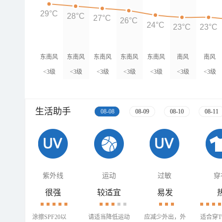
29°C
28°C
27°C
26°C
24°C
23°C
23°C
东南风
东南风
东南风
东南风
东南风
南风
南风
<3级
<3级
<3级
<3级
<3级
<3级
<3级
生活助手
08-08
08-09
08-10
08-11
紫外线
运动
过敏
穿
很强
较适宜
易发
涂擦SPF20以
请适当降低运动
应减少外出，外
适合穿