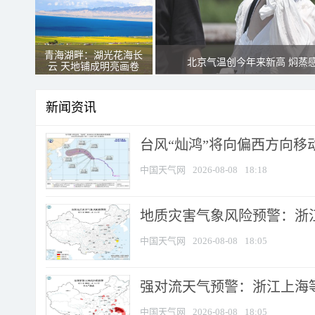
青海湖畔：湖光花海长
北京气温创今年来新高 焖蒸
云 天地铺成明亮画卷
新闻资讯
台风“灿鸿”将向偏西方向移
中国天气网
2026-08-08
18:18
地质灾害气象风险预警：浙
中国天气网
2026-08-08
18:05
强对流天气预警：浙江上海等4
中国天气网
2026-08-08
18:05