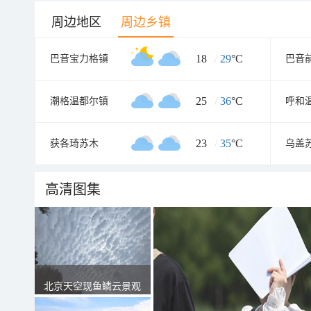
周边地区
周边乡镇
18
/
29
°C
巴音宝力格镇
巴音
25
/
36
°C
潮格温都尔镇
呼和
23
/
35
°C
获各琦苏木
乌盖
高清图集
北京天空现鱼鳞云景观