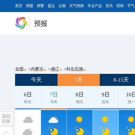
首页
预报
预警
雷达
云图
天气地图
专业产品
资讯
视频
节气
预报
全国
>
内蒙古
>
通辽
>
科左后旗
今天
7天
8-15天
6日
7日
8日
9日
10
昨天
今天
明天
后天
周