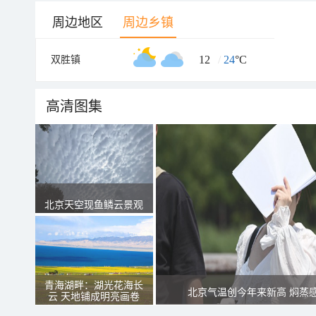
周边地区
周边乡镇
12
/
24
°C
双胜镇
高清图集
北京天空现鱼鳞云景观
青海湖畔：湖光花海长
北京气温创今年来新高 焖蒸
云 天地铺成明亮画卷