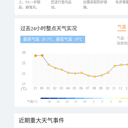
上，PA++护肤
您进行室内运
出需采取防护措
毛衣等
品，避强光。
动。
施。
气温
过去24小时整点天气实况
气温：
最高气温: 28.3℃ , 最低气温: 18℃
指离地
29
25
21
17
23
00
01
02
03
04
05
06
07
08
09
10
11
12
1
(℃)
气温(℃)
-30
-25
-20
-15
-10
-5
0
5
10
近期重大天气事件