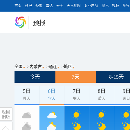
首页
预报
预警
雷达
云图
天气地图
专业产品
资讯
视频
节气
预报
全国
>
内蒙古
>
通辽
>
城区
今天
7天
8-15天
5日
6日
7日
8日
9
昨天
今天
明天
后天
周