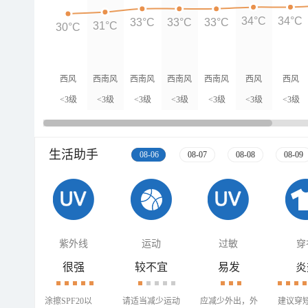
34°C
34°C
33°C
33°C
33°C
31°C
30°C
西风
西南风
西南风
西南风
西南风
西风
西风
<3级
<3级
<3级
<3级
<3级
<3级
<3级
生活助手
08-06
08-07
08-08
08-09
紫外线
运动
过敏
穿
很强
较不宜
易发
炎
涂擦SPF20以
请适当减少运动
应减少外出，外
建议穿