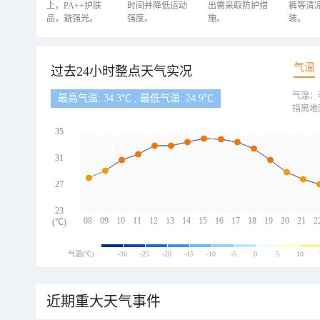
上，PA++护肤
时间并降低运动
出需采取防护措
裤等清
品，避强光。
强度。
施。
装。
气温
过去24小时整点天气实况
气温：
最高气温: 34.3℃ , 最低气温: 24.9℃
指离地
35
31
27
23
08
09
10
11
12
13
14
15
16
17
18
19
20
21
2
(℃)
气温(℃)
-30
-25
-20
-15
-10
-5
0
5
10
近期重大天气事件