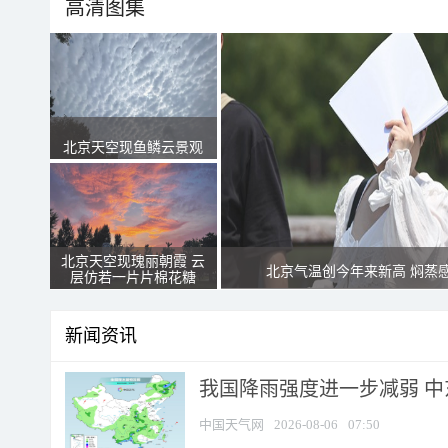
高清图集
北京天空现鱼鳞云景观
北京天空现瑰丽朝霞 云
北京气温创今年来新高 焖蒸
层仿若一片片棉花糖
新闻资讯
我国降雨强度进一步减弱 中
中国天气网
2026-08-06
07:50