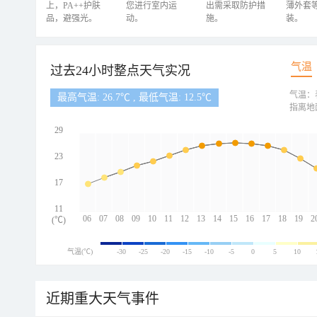
上，PA++护肤
您进行室内运
出需采取防护措
薄外套
品，避强光。
动。
施。
装。
气温
过去24小时整点天气实况
气温：
最高气温: 26.7℃ , 最低气温: 12.5℃
指离地
29
23
17
11
06
07
08
09
10
11
12
13
14
15
16
17
18
19
2
(℃)
气温(℃)
-30
-25
-20
-15
-10
-5
0
5
10
近期重大天气事件