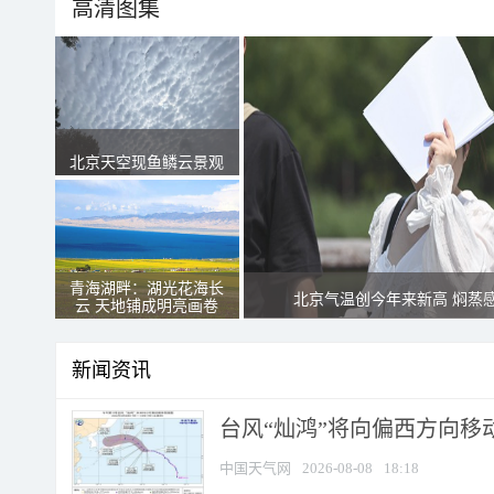
高清图集
北京天空现鱼鳞云景观
青海湖畔：湖光花海长
北京气温创今年来新高 焖蒸
云 天地铺成明亮画卷
新闻资讯
台风“灿鸿”将向偏西方向移
中国天气网
2026-08-08
18:18