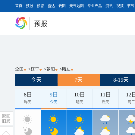
首页
预报
预警
雷达
云图
天气地图
专业产品
资讯
视频
节气
预报
全国
>
辽宁
>
朝阳
>
喀左
今天
7天
8-15天
8日
9日
10日
11日
12
昨天
今天
明天
后天
周