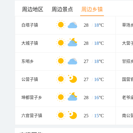
周边地区
周边景点
周边乡镇
28
/
18
°C
白塔子镇
草场
28
/
18
°C
大城子镇
大营
27
/
18
°C
东哨乡
甘招
27
/
16
°C
公营子镇
国营
28
/
16
°C
坤都营子乡
老爷
25
/
15
°C
六官营子镇
南公