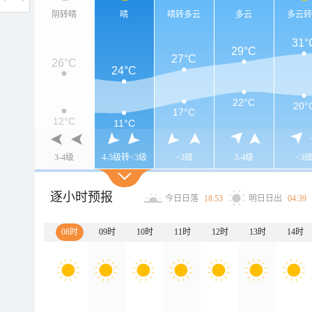
阴转晴
晴
晴转多云
多云
多云
31°
29°C
27°C
26°C
24°C
22°C
20°
17°C
12°C
11°C
3-4级
4-5级转<3级
<3级
3-4级
<3
逐小时预报
今日日落
18:53
明日日出
04:39
08时
09时
10时
11时
12时
13时
14时