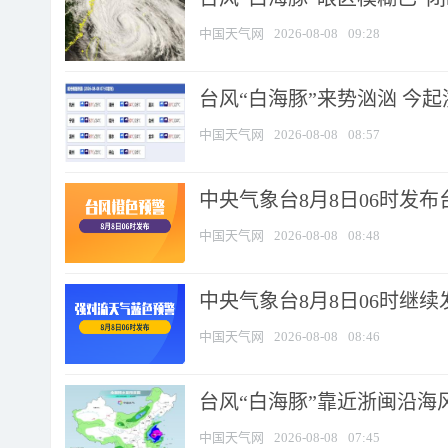
中国天气网
2026-08-08
09:28
台风“白海豚”来势汹汹 今起
中国天气网
2026-08-08
08:57
中央气象台8月8日06时发
中国天气网
2026-08-08
08:48
中央气象台8月8日06时继
中国天气网
2026-08-08
08:46
台风“白海豚”靠近浙闽沿海风
中国天气网
2026-08-08
07:45