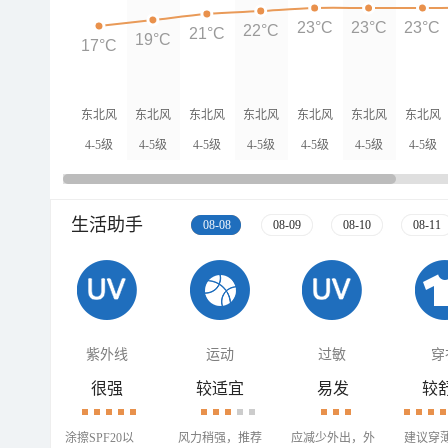
23°C
23°C
23°C
22°C
21°C
19°C
17°C
东北风
东北风
东北风
东北风
东北风
东北风
东北风
4-5级
4-5级
4-5级
4-5级
4-5级
4-5级
4-5级
生活助手
08-08
08-09
08-10
08-11
紫外线
运动
过敏
穿
很强
较适宜
易发
较
涂擦SPF20以
风力稍强，推荐
应减少外出，外
建议穿