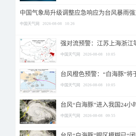
中国气象局升级调整应急响应为台风暴雨强
中国天气网
2026-08-08
10:26
强对流预警：江苏上海浙江等地
中国天气网
2026-08-08
10:05
台风橙色预警：“白海豚”将于
中国天气网
2026-08-08
10:05
台风“白海豚”进入我国24小时
中国天气网
2026-08-08
09:55
台风“白海豚”眼区模糊已“闭