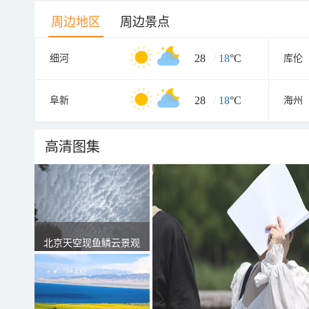
周边地区
周边景点
28
/
18
°C
细河
库伦
28
/
18
°C
阜新
海州
高清图集
北京天空现鱼鳞云景观