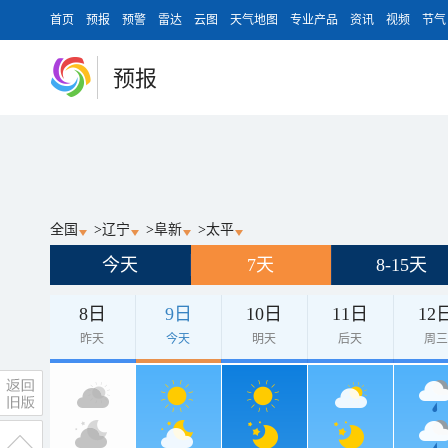
首页
预报
预警
雷达
云图
天气地图
专业产品
资讯
视频
节气
预报
全国
>
辽宁
>
阜新
>
太平
今天
7天
8-15天
8日
9日
10日
11日
12
昨天
今天
明天
后天
周