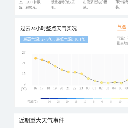
上，PA++护肤
感受运动的快乐
出需采取防护措
薄外套
品，避强光。
吧。
施。
装。
气温
过去24小时整点天气实况
气温：
最高气温: 27.9℃ , 最低气温: 10.1℃
指离地
27
21
15
9
16
17
18
19
20
21
22
23
00
01
02
03
04
05
0
(℃)
气温(℃)
-30
-25
-20
-15
-10
-5
0
5
10
近期重大天气事件