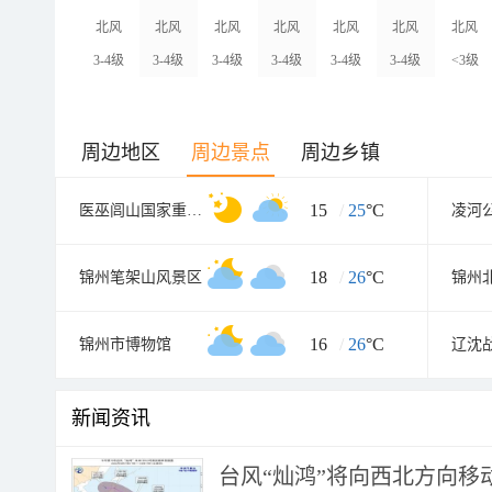
北风
北风
北风
北风
北风
北风
北风
3-4级
3-4级
3-4级
3-4级
3-4级
3-4级
<3级
周边地区
周边景点
周边乡镇
15
/
25
°C
医巫闾山国家重点风景名胜区
凌河
18
/
26
°C
锦州笔架山风景区
16
/
26
°C
锦州市博物馆
辽沈
新闻资讯
台风“灿鸿”将向西北方向移