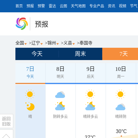
首页
预报
预警
雷达
云图
天气地图
专业产品
资讯
视频
节气
预报
全国
>
辽宁
>
锦州
>
义县
>
奉国寺
今天
周末
7天
7日
8日
9日
10日
今天
明天
后天
周一
晴
阴转多云
晴转多云
晴转阴
30°C
27°C