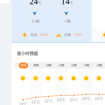
24
14
℃
℃
3-4级
<3级
日出
04:56
日落
19:05
逐小时预报
08时
09时
10时
11时
12时
13时
14时
24°C
24°C
23°C
23°C
22°C
21°C
19°C