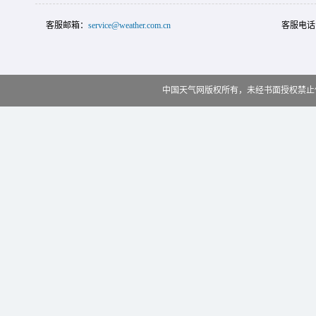
客服邮箱：
service@weather.com.cn
客服电话
中国天气网版权所有，未经书面授权禁止使用 