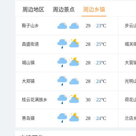
周边地区
周边景点
周边乡镇
29
/
23
°C
鞍子山乡
步云
28
/
25
°C
昌盛街道
城关
28
/
23
°C
城山镇
大营
28
/
24
°C
大郑镇
光明
30
/
22
°C
桂云花满族乡
荷花
28
/
24
°C
黑岛镇
兰店