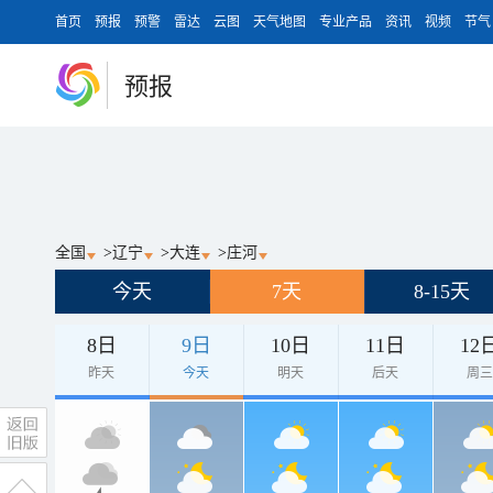
首页
预报
预警
雷达
云图
天气地图
专业产品
资讯
视频
节气
预报
全国
>
辽宁
>
大连
>
庄河
今天
7天
8-15天
8日
9日
10日
11日
12
昨天
今天
明天
后天
周