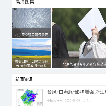
高清图集
北京天空现鱼鳞云景观
青海湖畔：湖光花海长
北京气温创今年来新高 焖蒸
云 天地铺成明亮画卷
新闻资讯
台风“白海豚”影响增强 浙江
中国天气网
2026-08-09
11:01