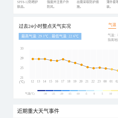
SPF8-12防晒护
强度并注意户外
出需采取防护措
薄外套
肤品。
防风。
施。
装。
气温
过去24小时整点天气实况
气温：
最高气温: 29.1℃ , 最低气温: 22.6℃
指离地
33
29
25
21
12
13
14
15
16
17
18
19
20
21
22
23
00
01
0
(℃)
气温(℃)
-30
-25
-20
-15
-10
-5
0
5
10
近期重大天气事件