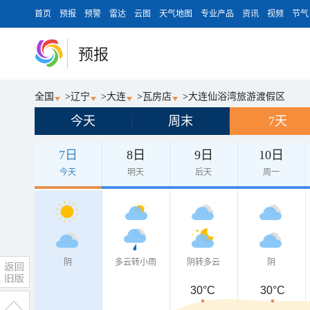
首页
预报
预警
雷达
云图
天气地图
专业产品
资讯
视频
节气
预报
全国
>
辽宁
>
大连
>
瓦房店
>
大连仙浴湾旅游渡假区
今天
周末
7天
7日
8日
9日
10日
今天
明天
后天
周一
阴
多云转小雨
阴转多云
阴
30°C
30°C