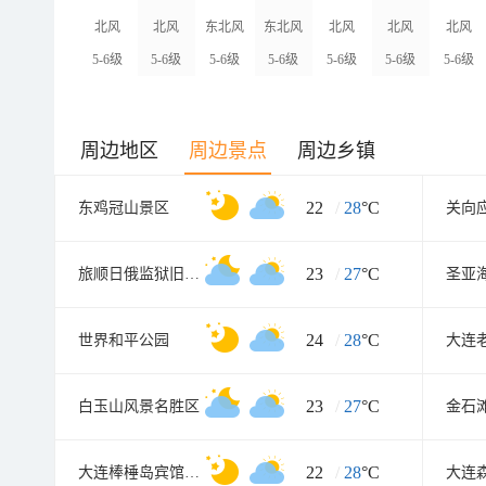
北风
北风
东北风
东北风
北风
北风
北风
5-6级
5-6级
5-6级
5-6级
5-6级
5-6级
5-6级
周边地区
周边景点
周边乡镇
22
/
28
°C
东鸡冠山景区
关向
23
/
27
°C
旅顺日俄监狱旧址博物馆
圣亚
24
/
28
°C
世界和平公园
23
/
27
°C
白玉山风景名胜区
22
/
28
°C
大连棒棰岛宾馆景区
大连