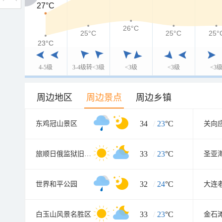
27°C
27°C
26°C
25°C
25°C
25°
23°C
23°C
4-5级
3-4级转<3级
<3级
<3级
<3
周边地区
周边景点
周边乡镇
34
/
23
°C
东鸡冠山景区
关向
33
/
23
°C
旅顺日俄监狱旧址博物馆
圣亚
32
/
24
°C
世界和平公园
33
/
23
°C
白玉山风景名胜区