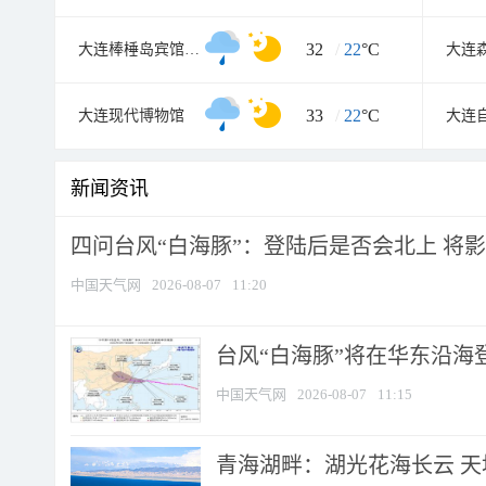
32
/
22
°C
大连棒棰岛宾馆景区
大连
33
/
22
°C
大连现代博物馆
大连
新闻资讯
四问台风“白海豚”：登陆后是否会北上 将影响
中国天气网
2026-08-07
11:20
台风“白海豚”将在华东沿海
中国天气网
2026-08-07
11:15
青海湖畔：湖光花海长云 