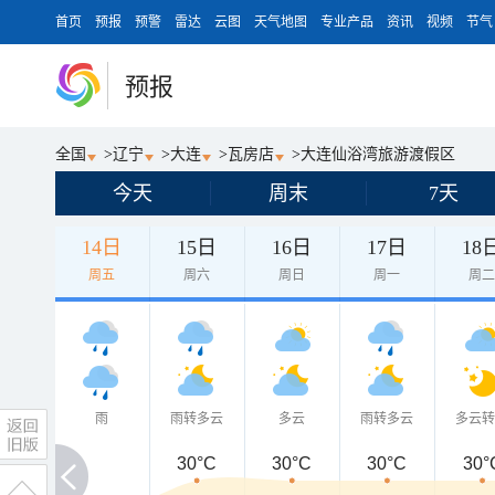
首页
预报
预警
雷达
云图
天气地图
专业产品
资讯
视频
节气
预报
全国
>
辽宁
>
大连
>
瓦房店
>
大连仙浴湾旅游渡假区
今天
周末
7天
14日
15日
16日
17日
18
周五
周六
周日
周一
周
雨
雨转多云
多云
雨转多云
多云
30°C
30°C
30°C
30°