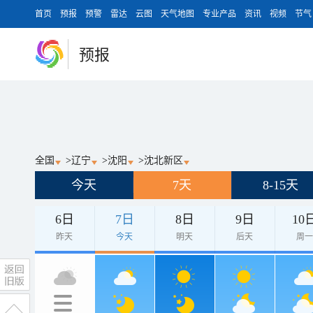
首页
预报
预警
雷达
云图
天气地图
专业产品
资讯
视频
节气
预报
全国
>
辽宁
>
沈阳
>
沈北新区
今天
7天
8-15天
6日
7日
8日
9日
10
昨天
今天
明天
后天
周