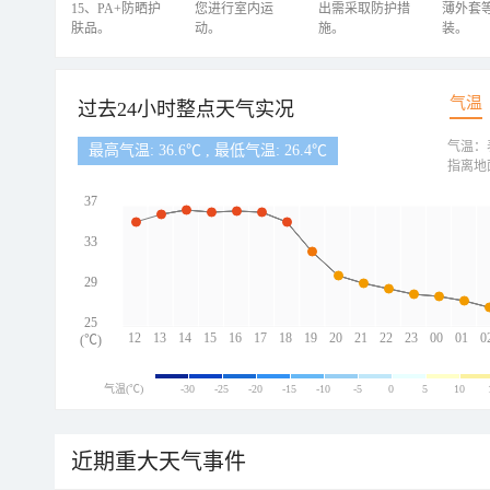
15、PA+防晒护
您进行室内运
出需采取防护措
薄外套
肤品。
动。
施。
装。
气温
过去24小时整点天气实况
气温：
最高气温: 36.6℃ , 最低气温: 26.4℃
指离地
37
33
29
25
12
13
14
15
16
17
18
19
20
21
22
23
00
01
0
(℃)
气温(℃)
-30
-25
-20
-15
-10
-5
0
5
10
近期重大天气事件