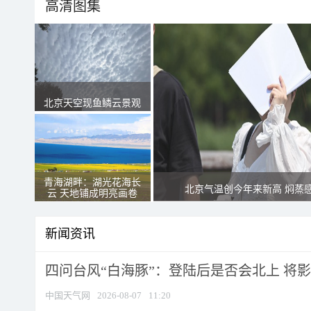
高清图集
北京天空现鱼鳞云景观
青海湖畔：湖光花海长
北京气温创今年来新高 焖蒸
云 天地铺成明亮画卷
新闻资讯
四问台风“白海豚”：登陆后是否会北上 将影响
中国天气网
2026-08-07
11:20