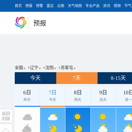
首页
预报
预警
雷达
云图
天气地图
专业产品
资讯
视频
节气
预报
全国
>
辽宁
>
沈阳
>
苏家屯
今天
7天
8-15天
6日
7日
8日
9日
10
昨天
今天
明天
后天
周