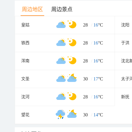
周边地区
周边景点
28
/
16
°C
皇姑
沈阳
28
/
16
°C
铁西
于洪
28
/
16
°C
浑南
沈北
30
/
17
°C
文圣
太子
28
/
16
°C
沈河
新抚
30
/
14
°C
望花