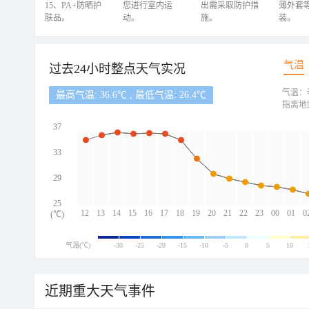
15、PA+防晒护
您进行室内运
出需采取防护措
薄外套
肤品。
动。
施。
装。
气温
过去24小时整点天气实况
气温：
最高气温: 36.6℃ , 最低气温: 26.4℃
指离地
37
33
29
25
12
13
14
15
16
17
18
19
20
21
22
23
00
01
0
(℃)
气温(℃)
-30
-25
-20
-15
-10
-5
0
5
10
近期重大天气事件