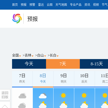
首页
预报
预警
雷达
云图
天气地图
专业产品
资讯
视频
节气
预报
全国
>
吉林
>
白山
>
长白
今天
7天
8-15天
7日
8日
9日
10日
11
昨天
今天
明天
后天
周