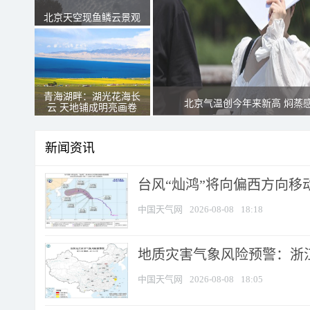
北京天空现鱼鳞云景观
青海湖畔：湖光花海长
北京气温创今年来新高 焖蒸
云 天地铺成明亮画卷
新闻资讯
台风“灿鸿”将向偏西方向移
中国天气网
2026-08-08
18:18
地质灾害气象风险预警：浙
中国天气网
2026-08-08
18:05