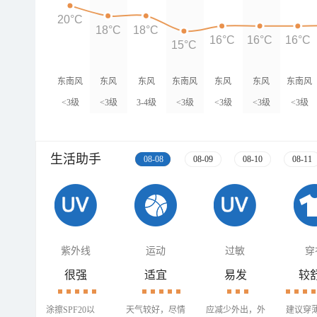
20°C
18°C
18°C
16°C
16°C
16°C
15°C
东南风
东风
东风
东南风
东风
东风
东南风
<3级
<3级
3-4级
<3级
<3级
<3级
<3级
生活助手
08-08
08-09
08-10
08-11
紫外线
运动
过敏
穿
很强
适宜
易发
较
涂擦SPF20以
天气较好，尽情
应减少外出，外
建议穿