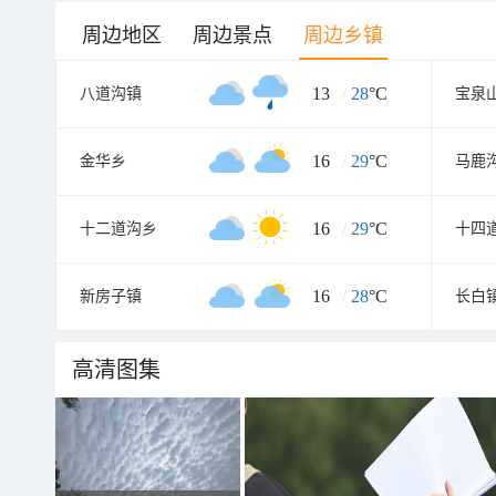
周边地区
周边景点
周边乡镇
13
/
28
°C
八道沟镇
宝泉
16
/
29
°C
金华乡
马鹿
16
/
29
°C
十二道沟乡
十四
16
/
28
°C
新房子镇
长白
高清图集