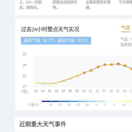
上，PA++护肤
感受运动的快乐
出需采取防护措
牛仔裤
品，避强光。
吧。
施。
气温
过去24小时整点天气实况
气温：
最高气温: 30.2℃ , 最低气温: 18.8℃
指离地
35
29
23
17
03
04
05
06
07
08
09
10
11
12
13
14
15
16
1
(℃)
气温(℃)
-30
-25
-20
-15
-10
-5
0
5
10
近期重大天气事件