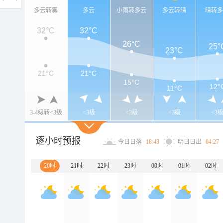
多云转雾
多云
小雨转多云
多云转晴
晴转
32°C
32°C
26°C
25°
23°C
21°C
21°C
15°C
12°
11°C
3-4级转<3级
<3级
<3级
<3级
<3
逐小时预报
今日日落
18:43
明日日出
04:27
20时
21时
22时
23时
00时
01时
02时