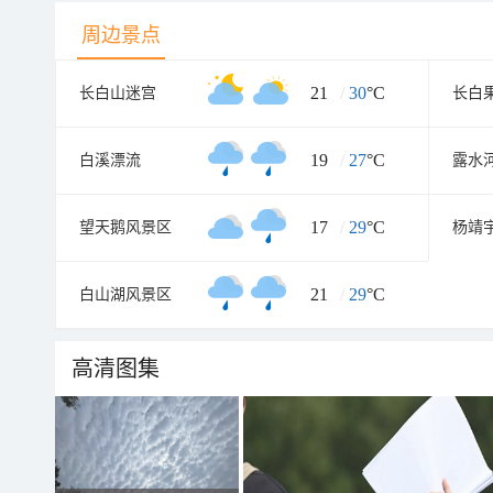
周边景点
21
/
30
°C
长白山迷宫
19
/
27
°C
白溪漂流
17
/
29
°C
望天鹅风景区
杨靖
21
/
29
°C
白山湖风景区
高清图集