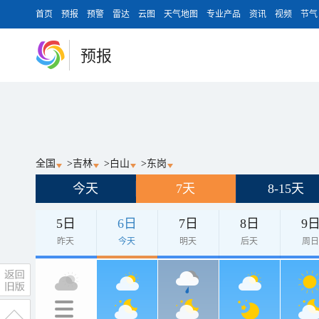
首页
预报
预警
雷达
云图
天气地图
专业产品
资讯
视频
节气
预报
全国
>
吉林
>
白山
>
东岗
今天
7天
8-15天
5日
6日
7日
8日
9
昨天
今天
明天
后天
周