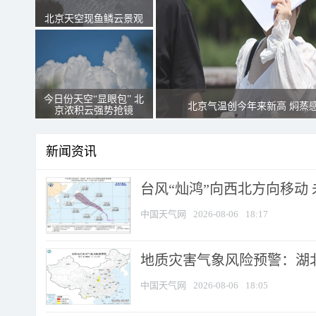
北京天空现鱼鳞云景观
今日份天空“显眼包” 北
北京气温创今年来新高 焖蒸
京浓积云强势抢镜
新闻资讯
台风“灿鸿”向西北方向移动
中国天气网
2026-08-06
18:17
地质灾害气象风险预警：湖北
中国天气网
2026-08-06
18:05