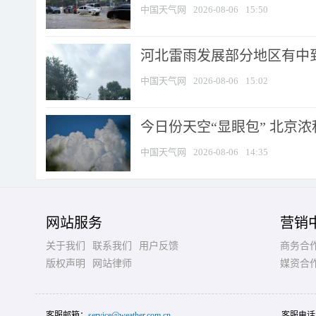
中国天气网
2026-08-06
15:50
河北雷雨发展部分地区有中到
中国天气网
2026-08-06
15:02
今日份天空“显眼包” 北京
中国天气网
2026-08-06
14:35
网站服务
营销
关于我们
联系我们
用户反馈
商务合
版权声明
网站律师
媒资合
客服邮箱：
service@weather.com.cn
客服电话