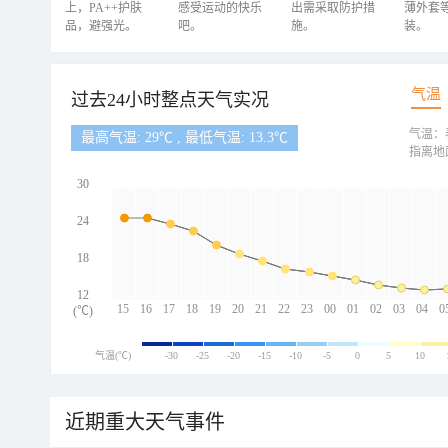
上，PA++护肤
感受运动的快乐
出需采取防护措
薄外套
品，避强光。
吧。
施。
装。
气温
过去24小时整点天气实况
气温：
最高气温: 29℃ , 最低气温: 13.3℃
指离地
30
24
18
12
15
16
17
18
19
20
21
22
23
00
01
02
03
04
0
(℃)
气温(℃)
-30
-25
-20
-15
-10
-5
0
5
10
近期重大天气事件