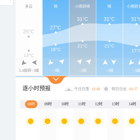
多云
晴
小雨转晴
晴
小雨转
31°C
31°C
31°
27°C
25°C
21°C
21°C
18°C
17°
13°C
3-4级转<3级
<3级
<3级
<3级
<3
逐小时预报
今日日落
18:48
明日日出
04:37
08时
09时
10时
11时
12时
13时
14时