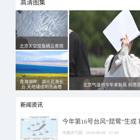
高清图集
北京天空现鱼鳞云景观
青海湖畔：湖光花海长
北京气温创今年来新高 焖蒸
云 天地铺成明亮画卷
新闻资讯
今年第16号台风“琵鹭”生成 
中国天气网
2026-08-09
15:09