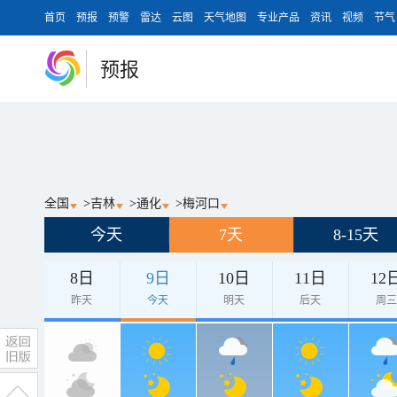
首页
预报
预警
雷达
云图
天气地图
专业产品
资讯
视频
节气
预报
全国
>
吉林
>
通化
>
梅河口
今天
7天
8-15天
8日
9日
10日
11日
12
昨天
今天
明天
后天
周