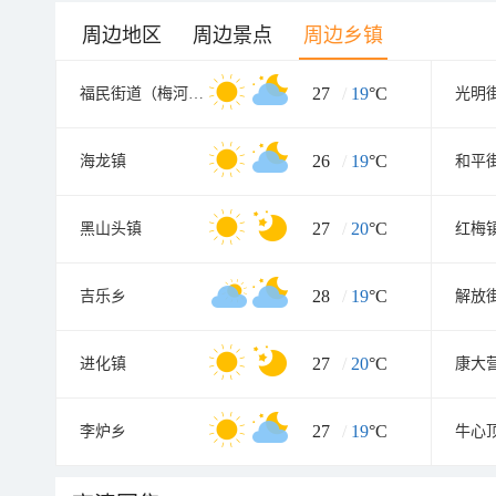
周边地区
周边景点
周边乡镇
27
/
19
°C
福民街道（梅河口市经济贸易开发区）
光明
26
/
19
°C
海龙镇
27
/
20
°C
黑山头镇
红梅
28
/
19
°C
吉乐乡
27
/
20
°C
进化镇
康大
27
/
19
°C
李炉乡
牛心