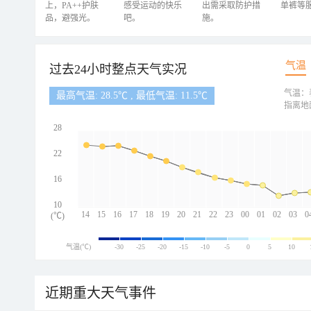
上，PA++护肤
感受运动的快乐
出需采取防护措
单裤等
品，避强光。
吧。
施。
气温
过去24小时整点天气实况
气温：
最高气温: 28.5℃ , 最低气温: 11.5℃
指离地
28
22
16
10
14
15
16
17
18
19
20
21
22
23
00
01
02
03
0
(℃)
气温(℃)
-30
-25
-20
-15
-10
-5
0
5
10
近期重大天气事件