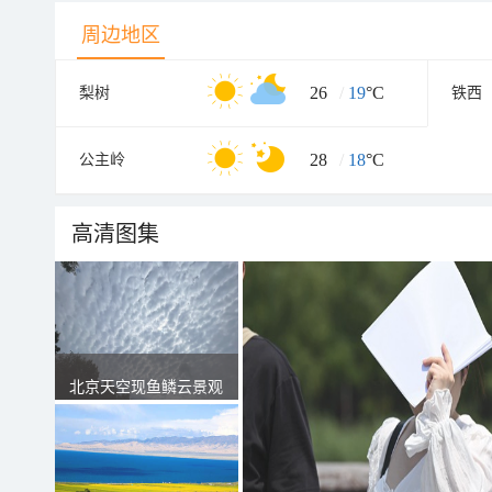
周边地区
26
/
19
°C
梨树
铁西
28
/
18
°C
公主岭
高清图集
北京天空现鱼鳞云景观