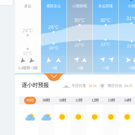
多云
晴转多云
小雨转晴
多云转晴
小
31°
30°C
30°C
26°C
24°C
23°C
22°C
21°
18°C
11°C
3-4级转<3级
<3级
<3级
<3级
<3
逐小时预报
今日日落
18:54
明日日出
04:41
08时
09时
10时
11时
12时
13时
14时