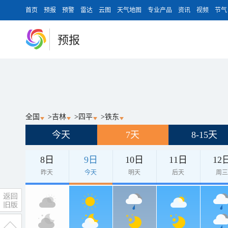
首页
预报
预警
雷达
云图
天气地图
专业产品
资讯
视频
节气
预报
全国
>
吉林
>
四平
>
铁东
今天
7天
8-15天
8日
9日
10日
11日
12
昨天
今天
明天
后天
周