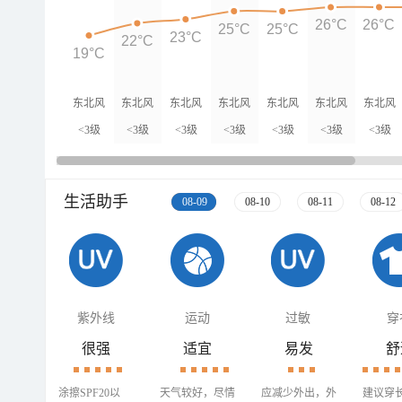
26°C
26°C
25°C
25°C
23°C
22°C
19°C
东北风
东北风
东北风
东北风
东北风
东北风
东北风
<3级
<3级
<3级
<3级
<3级
<3级
<3级
生活助手
08-09
08-10
08-11
08-12
紫外线
运动
过敏
穿
很强
适宜
易发
舒
涂擦SPF20以
天气较好，尽情
应减少外出，外
建议穿