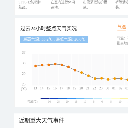
SPF8-12防晒护
在室内进行休闲
出需采取防护措
裤等清
肤品。
运动。
施。
装。
气温
过去24小时整点天气实况
气温：
最高气温: 33.2℃ , 最低气温: 26.8℃
指离地
37
33
29
25
13
14
15
16
17
18
19
20
21
22
23
00
01
02
0
(℃)
气温(℃)
-30
-25
-20
-15
-10
-5
0
5
10
近期重大天气事件