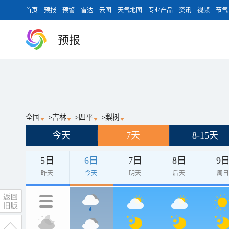
首页
预报
预警
雷达
云图
天气地图
专业产品
资讯
视频
节气
预报
全国
>
吉林
>
四平
>
梨树
今天
7天
8-15天
5日
6日
7日
8日
9
昨天
今天
明天
后天
周