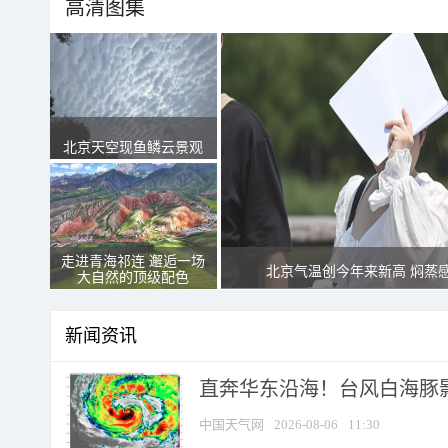
高清图集
北京天空现鱼鳞云景观
走进青海祁连 邂逅一场
北京气温创今年来新高 焖蒸
大自然的顶级配色
新闻资讯
直奔华东沿海！台风白海豚影
中国天气网
2026-08-06
11:30