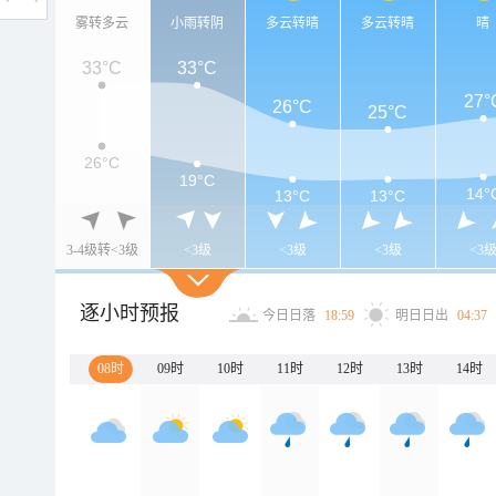
雾转多云
小雨转阴
多云转晴
多云转晴
晴
33°C
33°C
27°
26°C
25°C
26°C
19°C
14°
13°C
13°C
3-4级转<3级
<3级
<3级
<3级
<3
逐小时预报
今日日落
18:59
明日日出
04:37
08时
09时
10时
11时
12时
13时
14时