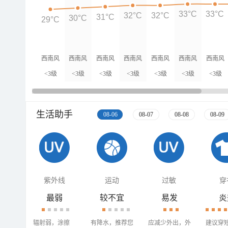
33°C
33°C
32°C
32°C
31°C
30°C
29°C
西南风
西南风
西南风
西南风
西南风
西南风
西南风
<3级
<3级
<3级
<3级
<3级
<3级
<3级
生活助手
08-06
08-07
08-08
08-09
紫外线
运动
过敏
穿
最弱
较不宜
易发
炎
辐射弱，涂擦
有降水，推荐您
应减少外出，外
建议穿