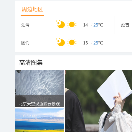
周边地区
14
/
25
°C
汪清
延吉
15
/
25
°C
图们
高清图集
北京天空现鱼鳞云景观