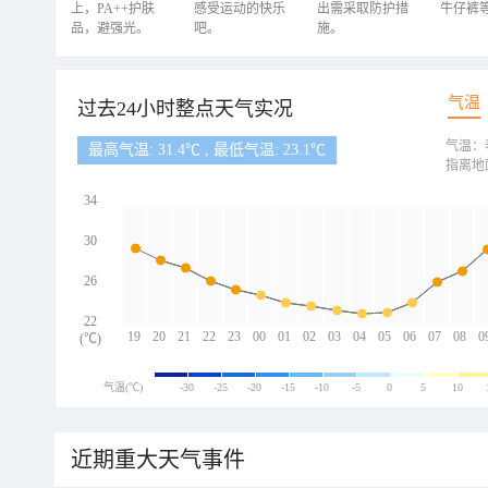
上，PA++护肤
感受运动的快乐
出需采取防护措
牛仔裤
品，避强光。
吧。
施。
气温
过去24小时整点天气实况
气温：
最高气温: 31.4℃ , 最低气温: 23.1℃
指离地
34
30
26
22
19
20
21
22
23
00
01
02
03
04
05
06
07
08
0
(℃)
气温(℃)
-30
-25
-20
-15
-10
-5
0
5
10
近期重大天气事件