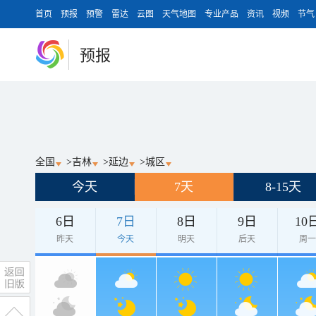
首页
预报
预警
雷达
云图
天气地图
专业产品
资讯
视频
节气
预报
全国
>
吉林
>
延边
>
城区
今天
7天
8-15天
6日
7日
8日
9日
10
昨天
今天
明天
后天
周