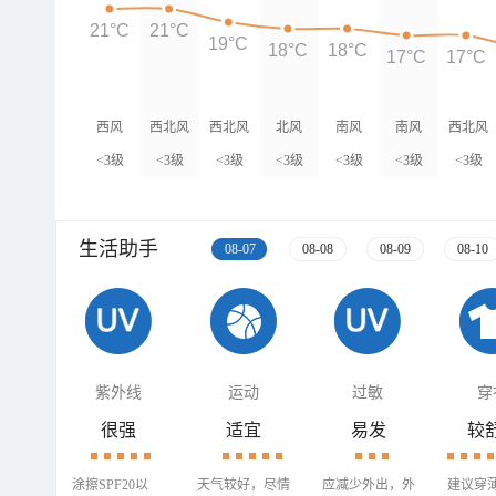
21°C
21°C
19°C
18°C
18°C
17°C
17°C
西风
西北风
西北风
北风
南风
南风
西北风
<3级
<3级
<3级
<3级
<3级
<3级
<3级
生活助手
08-07
08-08
08-09
08-10
紫外线
运动
过敏
穿
很强
适宜
易发
较
涂擦SPF20以
天气较好，尽情
应减少外出，外
建议穿