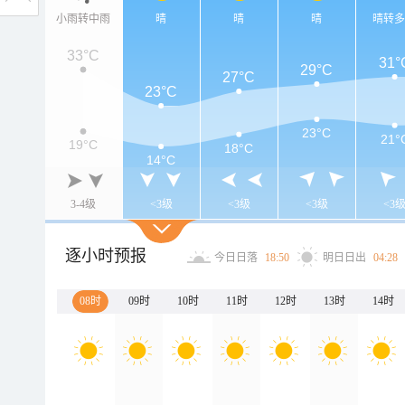
小雨转中雨
晴
晴
晴
晴转
33°C
31°
29°C
27°C
23°C
23°C
21°
19°C
18°C
14°C
3-4级
<3级
<3级
<3级
<3
逐小时预报
今日日落
18:50
明日日出
04:28
08时
09时
10时
11时
12时
13时
14时