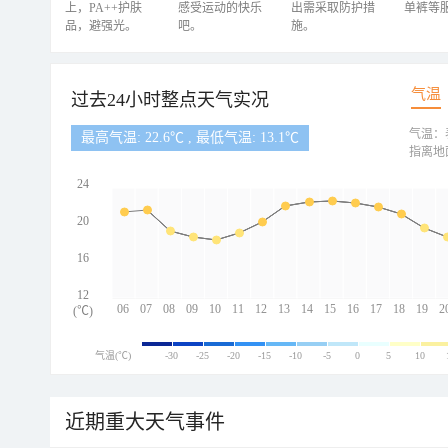
上，PA++护肤
感受运动的快乐
出需采取防护措
单裤等
品，避强光。
吧。
施。
气温
过去24小时整点天气实况
气温：
最高气温: 22.6℃ , 最低气温: 13.1℃
指离地
24
20
16
12
06
07
08
09
10
11
12
13
14
15
16
17
18
19
2
(℃)
气温(℃)
-30
-25
-20
-15
-10
-5
0
5
10
近期重大天气事件