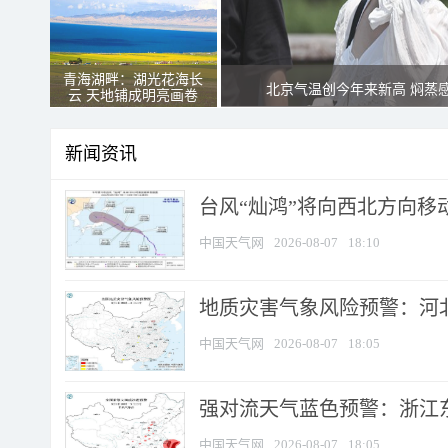
青海湖畔：湖光花海长
北京气温创今年来新高 焖蒸
云 天地铺成明亮画卷
新闻资讯
台风“灿鸿”将向西北方向移
中国天气网
2026-08-07
18:10
地质灾害气象风险预警：河北
中国天气网
2026-08-07
18:05
强对流天气蓝色预警：浙江东部
中国天气网
2026-08-07
18:05