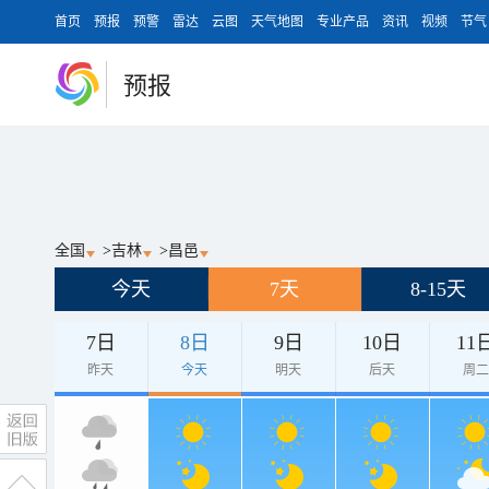
首页
预报
预警
雷达
云图
天气地图
专业产品
资讯
视频
节气
预报
全国
>
吉林
>
昌邑
今天
7天
8-15天
7日
8日
9日
10日
11
昨天
今天
明天
后天
周