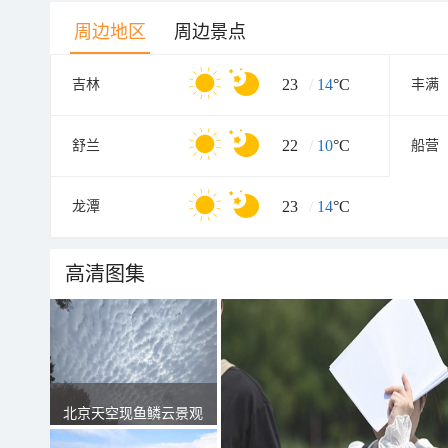
周边地区
周边景点
23
/
14
°C
吉林
丰满
22
/
10
°C
舒兰
船营
23
/
14
°C
龙潭
高清图集
北京天空现鱼鳞云景观