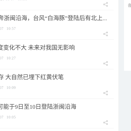
浙闽沿海，台风“白海豚”登陆后有北上...
07
10:57
强度变化不大 未来对我国无影响
07
10:27
存 大自然已埋下红黄伏笔
07
10:09
可能于9日至10日登陆浙闽沿海
07
10:05