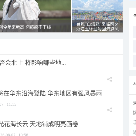
台风“白海豚”来临前夕
创今年来新高 焖蒸感不下线
浙江玉环渔船回港避风
会北上 将影响哪些地...
”将在华东沿海登陆 华东地区有强风暴雨
07
11:15
拨
光花海长云 天地铺成明亮画卷
26-08-07
10:58