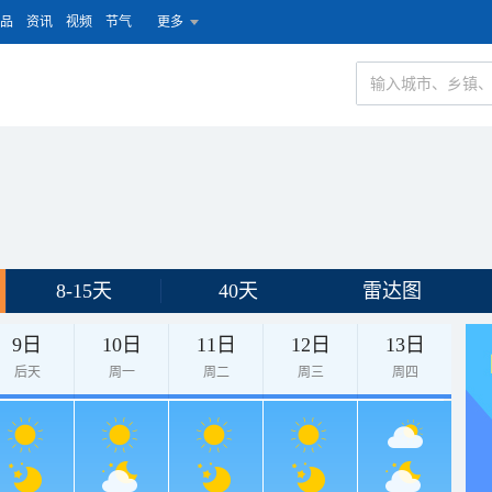
品
资讯
视频
节气
更多
8-15天
40天
雷达图
9日
10日
11日
12日
13日
后天
周一
周二
周三
周四