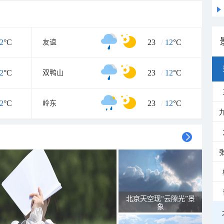
2
°C
23
/
12
°C
友谊
2
°C
23
/
12
°C
双鸭山
2
°C
23
/
12
°C
岭东
北京天空现“云隙光”景
象