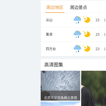
周边地区
周边景点
23
/
1
尖山
23
/
1
集贤
23
/
1
四方台
高清图集
北京天空现鱼鳞云景观