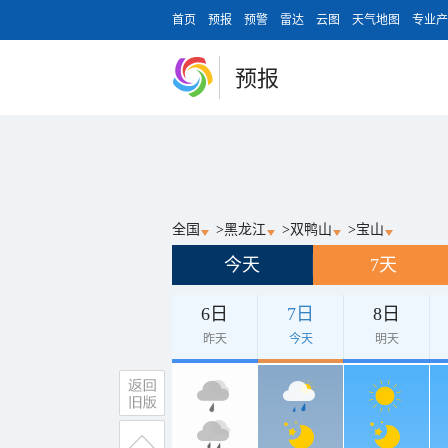
首页
预报
预警
雷达
云图
天气地图
专业产
预报
全国
>
黑龙江
>
双鸭山
>
宝山
今天
7天
6日
7日
8日
昨天
今天
明天