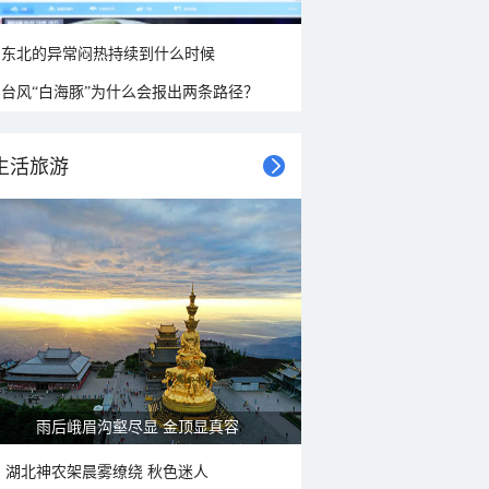
东北的异常闷热持续到什么时候
台风“白海豚”为什么会报出两条路径？
生活旅游
山水扇面：秋红点缀颐和园西堤
湖北神农架晨雾缭绕 秋色迷人