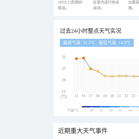
SPF8-12防晒护
在室内进行休闲
出需
肤品。
运动。
施。
过去24小时整点天气实况
最高气温: 31.2℃ , 最低气温: 14.9℃
31
25
19
13
15
16
17
18
19
20
21
22
23
(℃)
气温(℃)
-30
-25
-20
-15
-10
近期重大天气事件