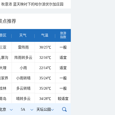
秋意浓 蓝天映衬下的哈尔滨伏尔加庄园
景点推荐
旅游
景区
天气
气温
指数
三亚
雷阵雨
30/25℃
一般
九寨沟
阵雨转多云
32/16℃
适宜
大理
小雨
22/14℃
适宜
张家界
小雨转晴
35/24℃
一般
桂林
多云转晴
35/26℃
一般
青岛
晴转多云
34/28℃
较适宜
北京
5A
天坛公园