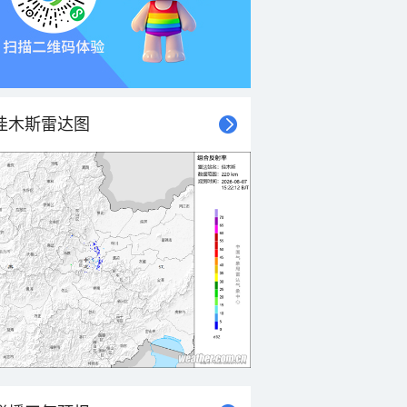
佳木斯雷达图
21时
22时
23时
00时
01时
02时
03时
04时