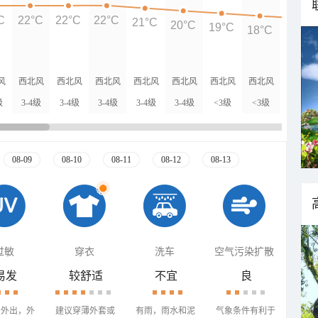
C
22°C
22°C
22°C
21°C
20°C
19°C
18°C
17°C
风
西北风
西北风
西北风
西北风
西北风
西北风
西北风
西北风
级
3-4级
3-4级
3-4级
3-4级
3-4级
<3级
<3级
<3级
08-09
08-10
08-11
08-12
08-13
过敏
穿衣
洗车
空气污染扩散
易发
较舒适
不宜
良
少外出，外
建议穿薄外套或
有雨，雨水和泥
气象条件有利于