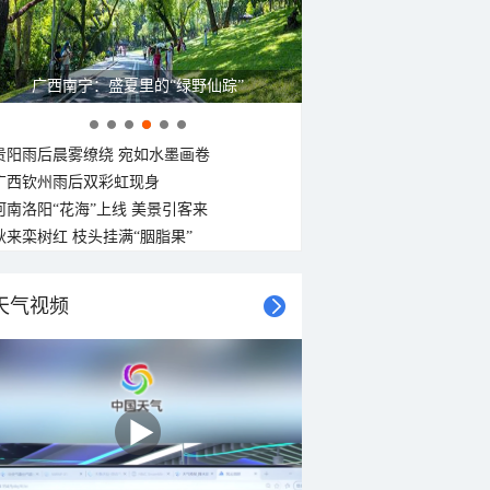
呼伦贝尔草原 藏着最治愈的蓝天白云
贵阳雨后晨雾缭绕 宛如水墨画卷
广西钦州雨后双彩虹现身
河南洛阳“花海”上线 美景引客来
秋来栾树红 枝头挂满“胭脂果”
天气视频