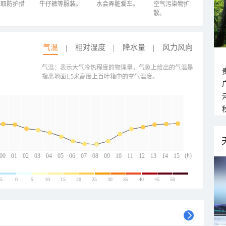
采取防护措
牛仔裤等服装。
水会弄脏爱车。
空气污染物扩
散。
气温
相对湿度
降水量
风力风向
气温：表示大气冷热程度的物理量，气象上给出的气温是
指离地面1.5米高度上百叶箱中的空气温度。
(h)
00
01
02
03
04
05
06
07
08
09
10
11
12
13
14
15
-5
0
5
10
15
20
25
30
35
40
45
50