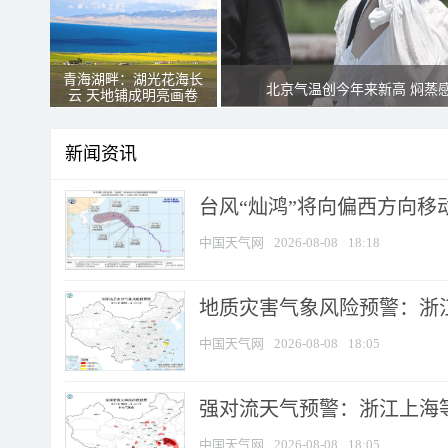
青海湖畔：湖光花海长
北京气温创今年来新高 焖蒸
云 天地铺成明亮画卷
新闻资讯
台风“灿鸿”将向偏西方向移
中国天气网
2026-08-08
18:18
地质灾害气象风险预警：浙
中国天气网
2026-08-08
18:05
强对流天气预警：浙江上海等4
中国天气网
2026-08-08
18:05