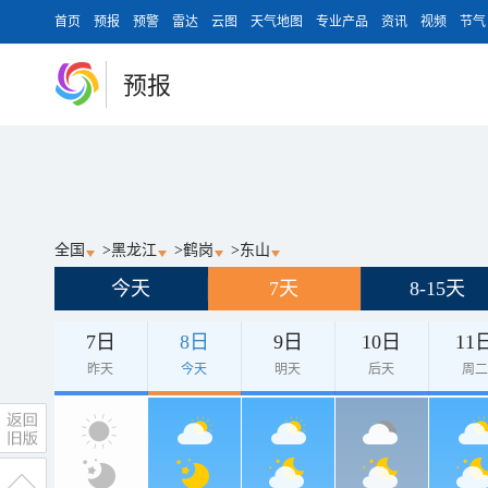
首页
预报
预警
雷达
云图
天气地图
专业产品
资讯
视频
节气
预报
全国
>
黑龙江
>
鹤岗
>
东山
今天
7天
8-15天
7日
8日
9日
10日
11
昨天
今天
明天
后天
周