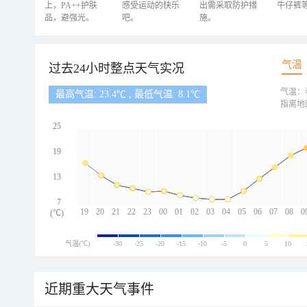
上，PA++护肤
感受运动的快乐
出需采取防护措
牛仔裤
品，避强光。
吧。
施。
气温
过去24小时整点天气实况
气温：
最高气温: 23.4℃ , 最低气温: 8.1℃
指离地
25
19
13
7
19
20
21
22
23
00
01
02
03
04
05
06
07
08
0
(℃)
气温(℃)
-30
-25
-20
-15
-10
-5
0
5
10
近期重大天气事件