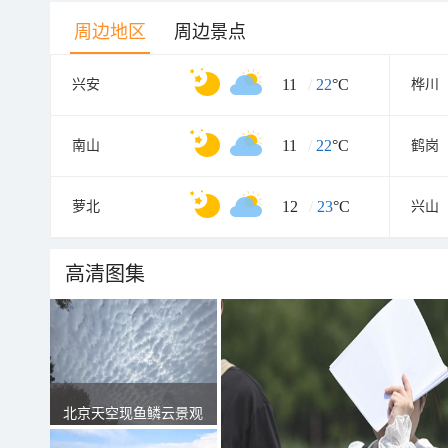
周边地区
周边景点
11
/
22
°C
兴安
桦川
11
/
22
°C
南山
鹤岗
12
/
23
°C
萝北
兴山
高清图集
北京天空现鱼鳞云景观