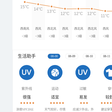
15°C
14°C
13°C
12°C
12°C
12°C
11°C
西南风
西风
西北风
西风
西北风
西北风
西风
<3级
<3级
<3级
<3级
<3级
<3级
<3级
生活助手
08-08
08-09
08-10
08-11
紫外线
运动
过敏
穿
很强
适宜
易发
较
涂擦SPF20以
天气较好，尽情
应减少外出，外
建议穿