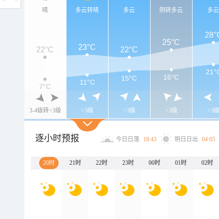
晴
多云转晴
多云
阴转多云
多
28°
25°C
23°C
22°C
22°C
21°
16°C
15°C
11°C
7°C
3-4级转<3级
<3级
<3级
<3级
<3
逐小时预报
今日日落
18:43
明日日出
04:05
20时
21时
22时
23时
00时
01时
02时