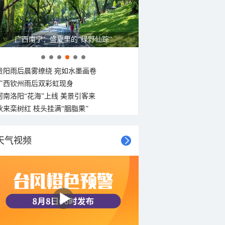
广西南宁：盛夏里的“绿野仙踪”
贵阳雨后晨雾缭绕 宛如水墨画卷
广西钦州雨后双彩虹现身
河南洛阳“花海”上线 美景引客来
秋来栾树红 枝头挂满“胭脂果”
天气视频