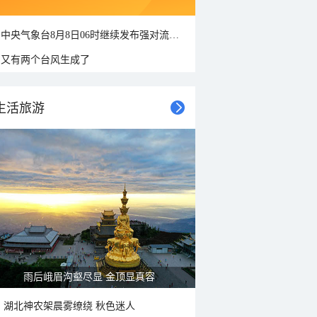
中央气象台8月8日06时继续发布强对流天气蓝色预警
又有两个台风生成了
生活旅游
雨后峨眉沟壑尽显 金顶显真容
湖北神农架晨雾缭绕 秋色迷人