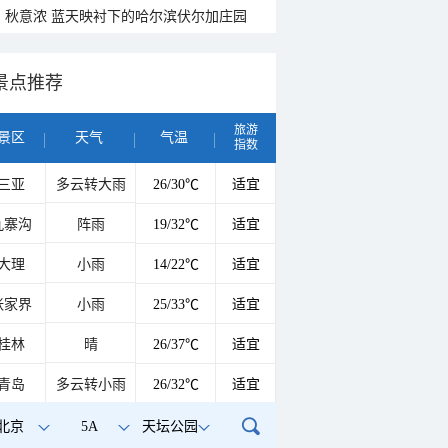
秋意浓 蓝天映衬下的哈尔滨伏尔加庄园
景点推荐
旅游
景区
天气
气温
指数
三亚
多云转大雨
26/30℃
适宜
九寨沟
阵雨
19/32℃
适宜
大理
小雨
14/22℃
适宜
张家界
小雨
25/33℃
适宜
桂林
晴
26/37℃
适宜
青岛
多云转小雨
26/32℃
适宜
北京
5A
天坛公园