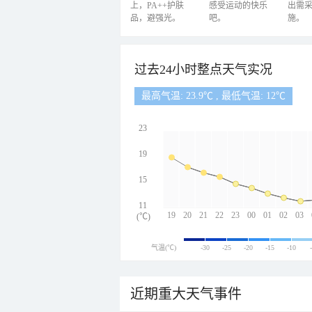
上，PA++护肤
感受运动的快乐
出需
品，避强光。
吧。
施。
过去24小时整点天气实况
最高气温: 23.9℃ , 最低气温: 12℃
23
19
15
11
19
20
21
22
23
00
01
02
03
(℃)
气温(℃)
-30
-25
-20
-15
-10
近期重大天气事件