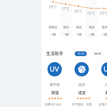
18°C
17°C
16°C
15°C
15°
西南风
南风
南风
南风
南
<3级
<3级
<3级
<3级
<3
生活助手
08-08
08-09
紫外线
运动
很强
适宜
涂擦SPF20以
天气较好，尽情
应减