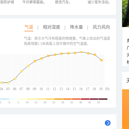
采取防护措
牛仔裤等服装。
擦洗汽车。
减少室外活动。
气温
相对湿度
降水量
风力风向
气温：表示大气冷热程度的物理量，气象上给出的气温是
指离地面1.5米高度上百叶箱中的空气温度。
(h)
04
05
06
07
08
09
10
11
12
13
14
15
16
17
18
19
-5
0
5
10
15
20
25
30
35
40
45
50