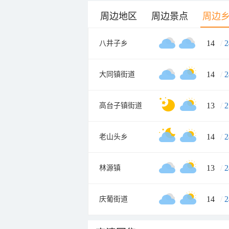
周边地区
周边景点
周边
14
/
2
八井子乡
14
/
2
大同镇街道
13
/
2
高台子镇街道
14
/
2
老山头乡
13
/
2
林源镇
14
/
2
庆葡街道