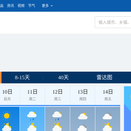
品
资讯
视频
节气
更多
8-15天
40天
雷达图
10日
11日
12日
13日
14日
后天
周二
周三
周四
周五