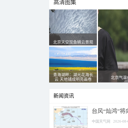
高清图集
北京天空现鱼鳞云景观
青海湖畔：湖光花海长
北京气温
云 天地铺成明亮画卷
新闻资讯
台风“灿鸿”
中国天气网
2026-08-