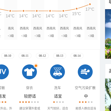
17°C
C
15°C
14°C
14°C
14°C
14°C
14°C
风
南风
西南风
西南风
西南风
西南风
西南风
西南风
级
<3级
<3级
<3级
<3级
<3级
<3级
<3级
08-10
08-11
08-12
08-13
08-14
过敏
穿衣
洗车
空气污染扩散
易发
较舒适
适宜
中
少外出，外
建议穿薄外套或
天气较好，适合
易感人群应适当