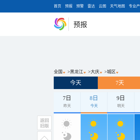
首页
预报
预警
雷达
云图
天气地图
专业产
预报
全国
>
黑龙江
>
大庆
>
城区
今天
7天
7日
8日
9日
昨天
今天
明天