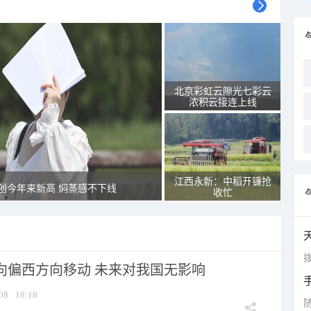
北京彩虹云隙光七彩云
浓积云接连上线
江西永新：中稻开镰抢
创今年来新高 焖蒸感不下线
收忙
拨
将向偏西方向移动 未来对我国无影响
08
18:18