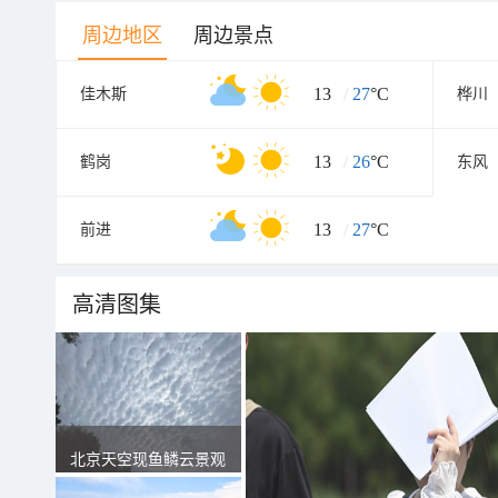
周边地区
周边景点
13
/
27
°C
佳木斯
桦川
13
/
26
°C
鹤岗
东风
13
/
27
°C
前进
高清图集
北京天空现鱼鳞云景观