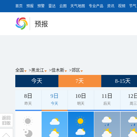
首页
预报
预警
雷达
云图
天气地图
专业产品
资讯
视频
节气
预报
全国
>
黑龙江
>
佳木斯
>
郊区
今天
7天
8-15天
8日
9日
10日
11日
12
昨天
今天
明天
后天
周