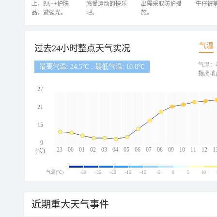
上，PA++护肤
感受运动的快乐
出需采取防护措
牛仔裤
品，避强光。
吧。
施。
气温
过去24小时整点天气实况
气温：
最高气温: 24.5℃ , 最低气温: 10.8℃
指离地
27
21
15
9
23
00
01
02
03
04
05
06
07
08
09
10
11
12
1
(℃)
气温(℃)
-30
-25
-20
-15
-10
-5
0
5
10
近期重大天气事件