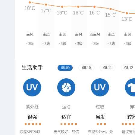
18°C
17°C
16°C
16°C
16°C
15°C
13°C
南风
南风
南风
南风
西南风
南风
南风
<3级
<3级
<3级
<3级
<3级
<3级
<3级
生活助手
08-09
08-10
08-11
08-12
紫外线
运动
过敏
穿
很强
适宜
易发
较
涂擦SPF20以
天气较好，尽情
应减少外出，外
建议穿