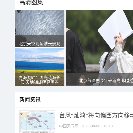
高清图集
北京天空现鱼鳞云景观
青海湖畔：湖光花海长
北京气温创今年来新高 焖蒸
云 天地铺成明亮画卷
新闻资讯
台风“灿鸿”将向偏西方向移
中国天气网
2026-08-08
18:18