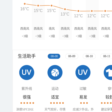
16°C
15°C
15°C
13°C
12°C
12°C
12°C
西南风
西南风
南风
西南风
西南风
西南风
西南风
<3级
<3级
<3级
<3级
<3级
<3级
<3级
生活助手
08-08
08-09
08-10
08-11
紫外线
运动
过敏
穿
很强
适宜
易发
较
涂擦SPF20以
天气较好，尽情
应减少外出，外
建议穿