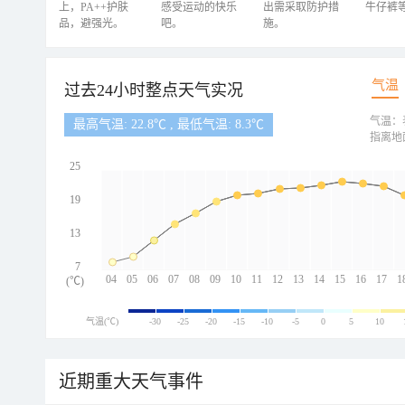
上，PA++护肤
感受运动的快乐
出需采取防护措
牛仔裤
品，避强光。
吧。
施。
气温
过去24小时整点天气实况
气温：
最高气温: 22.8℃ , 最低气温: 8.3℃
指离地
25
19
13
7
04
05
06
07
08
09
10
11
12
13
14
15
16
17
1
(℃)
气温(℃)
-30
-25
-20
-15
-10
-5
0
5
10
近期重大天气事件