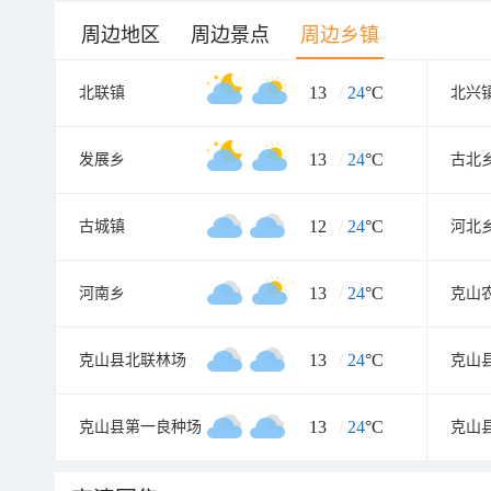
周边地区
周边景点
周边乡镇
13
/
24
°C
北联镇
北兴
13
/
24
°C
发展乡
古北
12
/
24
°C
古城镇
河北
13
/
24
°C
河南乡
克山
13
/
24
°C
克山县北联林场
克山
13
/
24
°C
克山县第一良种场
克山