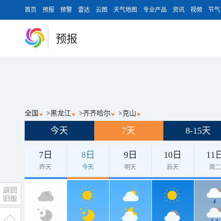
首页
预报
预警
雷达
云图
天气地图
专业产品
资讯
视频
节气
预报
全国
>
黑龙江
>
齐齐哈尔
>
克山
今天
7天
8-15天
7日
8日
9日
10日
11
昨天
今天
明天
后天
周