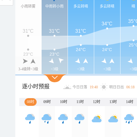
小雨转雾
中雨转小雨
多云转晴
多云转晴
晴
35°
34°C
31°C
31°C
31°C
25°
24°C
24°C
23°C
23°C
3-4级转<3级
<3级
<3级
<3级
<3
逐小时预报
今日日落
19:40
明日日出
06:18
08时
09时
10时
11时
12时
13时
14时