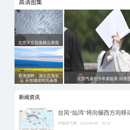
高清图集
北京天空现鱼鳞云景观
青海湖畔：湖光花海长
北京气温创今年来新高 焖蒸
云 天地铺成明亮画卷
新闻资讯
台风“灿鸿”将向偏西方向移
中国天气网
2026-08-08
18:18