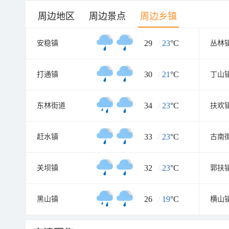
周边地区
周边景点
周边乡镇
29
/
23
°C
安稳镇
丛林
30
/
21
°C
打通镇
丁山
34
/
23
°C
东林街道
扶欢
33
/
23
°C
赶水镇
古南
32
/
23
°C
关坝镇
郭扶
26
/
19
°C
黑山镇
横山