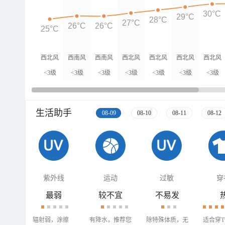
30°C
29°C
28°C
27°C
26°C
26°C
25°C
西北风
西南风
西南风
西北风
西北风
西北风
西北风
<3级
<3级
<3级
<3级
<3级
<3级
<3级
生活助手
08-09
08-10
08-11
08-12
紫外线
运动
过敏
穿
最弱
较不宜
不易发
辐射弱，涂擦
有降水，推荐您
除特殊体质，无
适合穿