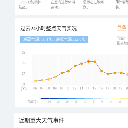
SPF8-12防晒护
在室内进行休闲
需担心过敏问
薄外套
肤品。
运动。
题。
装。
气温
过去24小时整点天气实况
气温：
最高气温: 30.1℃ , 最低气温: 22.6℃
指离地
33
29
25
21
06
07
08
09
10
11
12
13
14
15
16
17
18
19
2
(℃)
气温(℃)
-30
-25
-20
-15
-10
-5
0
5
10
近期重大天气事件