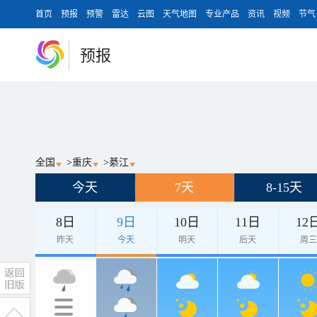
首页
预报
预警
雷达
云图
天气地图
专业产品
资讯
视频
节气
预报
全国
>
重庆
>
綦江
今天
7天
8-15天
8日
9日
10日
11日
12
昨天
今天
明天
后天
周