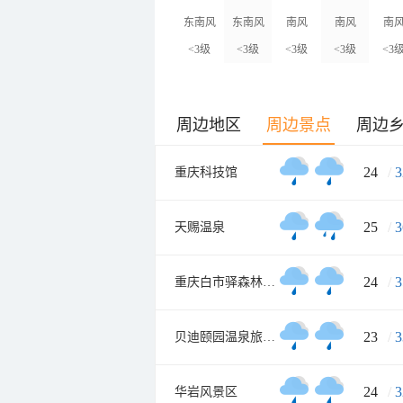
东南风
东南风
南风
南风
南
<3级
<3级
<3级
<3级
<3
周边地区
周边景点
周边
24
/
3
重庆科技馆
25
/
3
天赐温泉
24
/
3
重庆白市驿森林公园
23
/
3
贝迪颐园温泉旅游度假区
24
/
3
华岩风景区