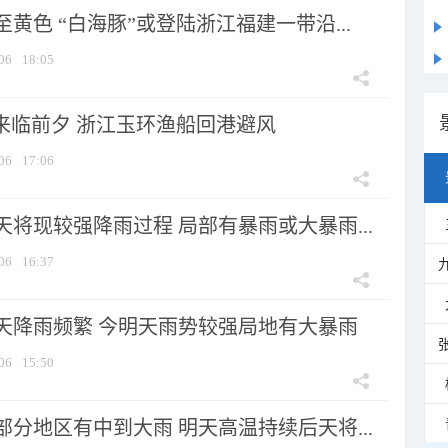
黄色 “白海豚”或登陆浙江福建一带沿...
06
18:05
”来临前夕 浙江玉环渔船回港避风
06
17:06
将现较强降雨过程 局部有暴雨或大暴雨...
06
16:37
天降雨频繁 今明天雨势较强局地有大暴雨
06
15:50
分地区有中到大雨 明天高温持续后天将...