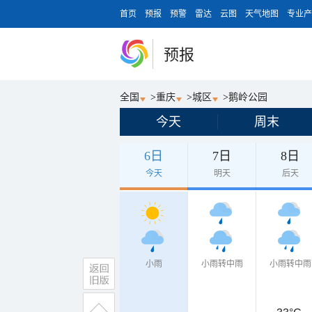
首页
预报
预警
雷达
云图
天气地图
专业产
预报
全国
>
重庆
>
城区
>
鹅岭公园
今天
周末
6日
7日
8日
今天
明天
后天
小雨
小雨转中雨
小雨转中雨