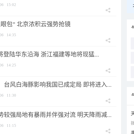
06
15:02
显眼包” 北京浓积云强势抢镜
06
14:35
将登陆华东沿海 浙江福建等地将现猛...
06
14:25
台风白海豚影响我国已成定局 即将进入...
06
11:30
较强局地有暴雨并伴强对流 明天降雨减...
拨
06
11:15