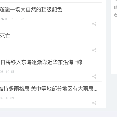
 邂逅一场大自然的顶级配色
26-08-06
10:26
人死亡
7日将移入东海逐渐靠近华东沿海 “鲸...
06
10:15
持多雨格局 关中等地部分地区有大雨局...
06
10:09