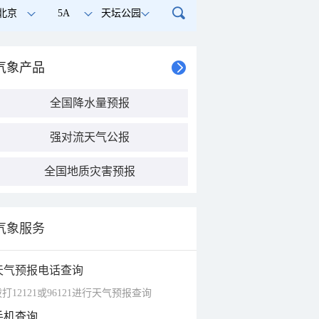
北京
5A
天坛公园
气象产品
全国降水量预报
强对流天气公报
全国地质灾害预报
气象服务
天气预报电话查询
打12121或96121进行天气预报查询
手机查询