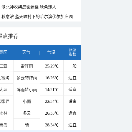
湖北神农架晨雾缭绕 秋色迷人
秋意浓 蓝天映衬下的哈尔滨伏尔加庄园
景点推荐
旅游
景区
天气
气温
指数
三亚
雷阵雨
25/29℃
一般
九寨沟
多云转阵雨
16/26℃
适宜
大理
阵雨转小雨
14/21℃
适宜
张家界
小雨
22/34℃
适宜
桂林
多云
26/35℃
适宜
青岛
晴
28/34℃
适宜