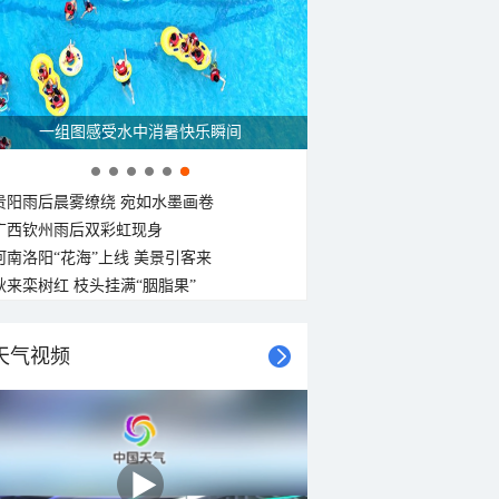
一组图感受水中消暑快乐瞬间
贵阳雨后晨雾缭绕 宛如水墨画卷
广西钦州雨后双彩虹现身
河南洛阳“花海”上线 美景引客来
秋来栾树红 枝头挂满“胭脂果”
天气视频