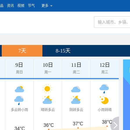
品
资讯
视频
节气
更多
7天
8-15天
9日
10日
11日
12日
周日
周一
周二
周三
多云转小雨
晴转多云
阴转多云
小雨转晴
38°C
37°C
36°C
34°C