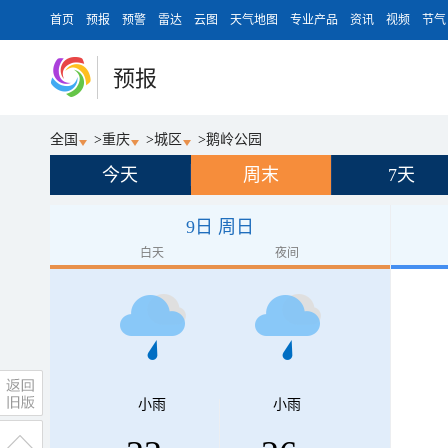
首页
预报
预警
雷达
云图
天气地图
专业产品
资讯
视频
节气
预报
全国
>
重庆
>
城区
>
鹅岭公园
今天
周末
7天
9日 周日
白天
夜间
小雨
小雨