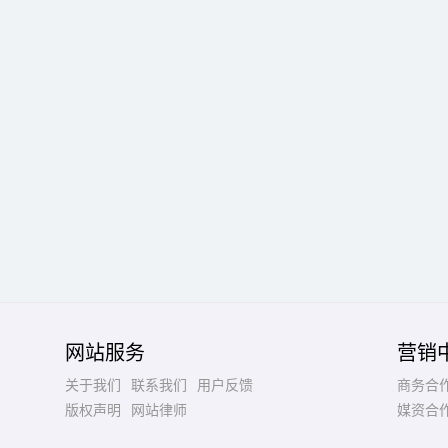
网站服务
营销
关于我们
联系我们
用户反馈
商务合
版权声明
网站律师
媒资合