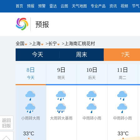
首页
预报
预警
雷达
云图
天气地图
专业产品
资讯
视频
节气
预报
全国
>
上海
>
长宁
>
上海南汇桃花村
今天
周末
7天
8日
9日
10日
11日
今天
明天
后天
周二
小雨转大雨
大雨转大暴雨
中雨转小雨
中雨转小雨
33°C
33°C