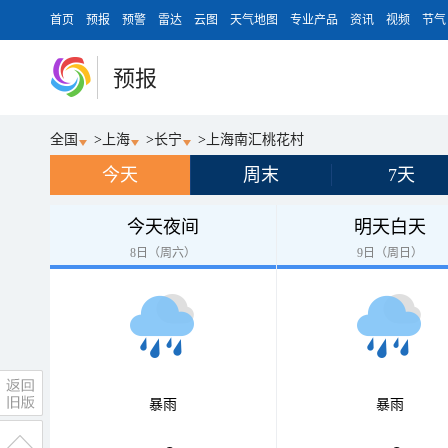
首页
预报
预警
雷达
云图
天气地图
专业产品
资讯
视频
节气
预报
全国
>
上海
>
长宁
>
上海南汇桃花村
今天
周末
7天
今天夜间
明天白天
8日（周六）
9日（周日）
暴雨
暴雨