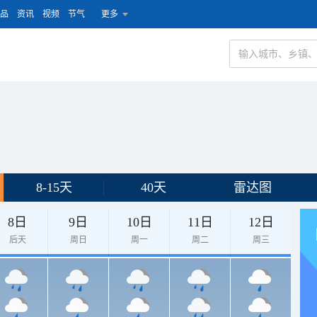
品
资讯
视频
节气
更多
8-15天
40天
雷达图
8日
9日
10日
11日
12日
后天
周日
周一
周二
周三