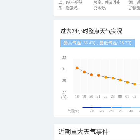
上，PA++护肤
强度，并及时补
源，
品，避强光。
充水分。
护措
过去24小时整点天气实况
最高气温: 33.4℃ , 最低气温: 28.2℃
33
31
29
27
18
19
20
21
22
23
00
01
02
(℃)
气温(℃)
-30
-25
-20
-15
-10
近期重大天气事件