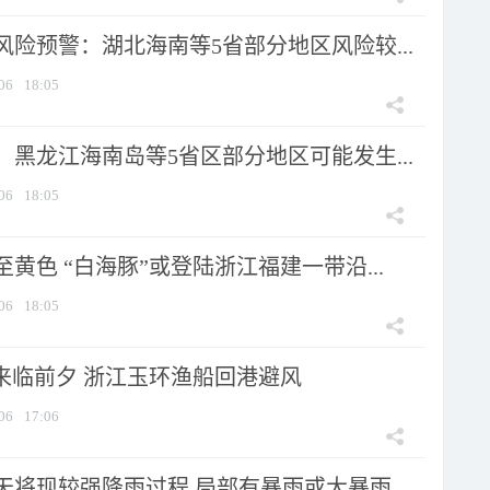
险预警：湖北海南等5省部分地区风险较...
06
18:05
黑龙江海南岛等5省区部分地区可能发生...
06
18:05
黄色 “白海豚”或登陆浙江福建一带沿...
06
18:05
”来临前夕 浙江玉环渔船回港避风
06
17:06
将现较强降雨过程 局部有暴雨或大暴雨...