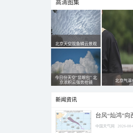
高清图集
北京天空现鱼鳞云景观
今日份天空“显眼包” 北
北京气温
京浓积云强势抢镜
新闻资讯
台风“灿鸿”
中国天气网
2026-08-