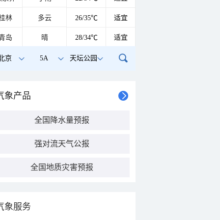
桂林
多云
26/35℃
适宜
青岛
晴
28/34℃
适宜
北京
5A
天坛公园
气象产品
全国降水量预报
强对流天气公报
全国地质灾害预报
气象服务