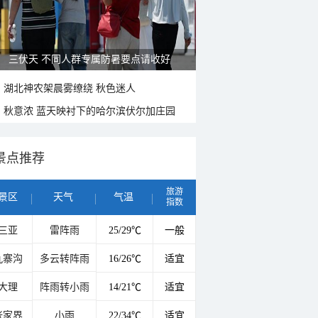
三伏天 不同人群专属防暑要点请收好
湖北神农架晨雾缭绕 秋色迷人
秋意浓 蓝天映衬下的哈尔滨伏尔加庄园
景点推荐
旅游
景区
天气
气温
指数
三亚
雷阵雨
25/29℃
一般
九寨沟
多云转阵雨
16/26℃
适宜
大理
阵雨转小雨
14/21℃
适宜
张家界
小雨
22/34℃
适宜