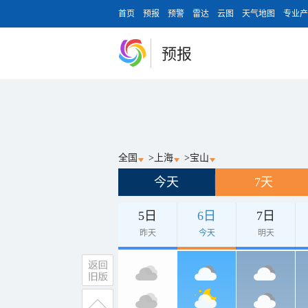
首页
预报
预警
雷达
云图
天气地图
专业产
预报
全国
>
上海
>
宝山
今天
7天
5日
6日
7日
昨天
今天
明天