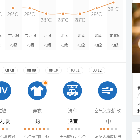
30°C
C
29°C
29°C
29°C
28°C
28°C
28°C
风
东北风
东北风
北风
北风
北风
北风
东北风
级
<3级
<3级
<3级
<3级
<3级
<3级
<3级
08-08
08-09
08-10
08-11
08-12
过敏
穿衣
洗车
空气污染扩散
易发
热
适宜
中
需远离过敏
适合穿T恤、短
天气较好，适合
易感人群应适当