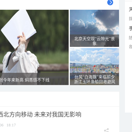
拨
北京天空现“云隙光”景
象
台风“白海豚”来临前夕
创今年来新高 焖蒸感不下线
浙江玉环渔船回港避风
向西北方向移动 未来对我国无影响
06
18:17