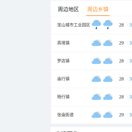
周边地区
周边乡镇
28
/
3
宝山城市工业园区
29
/
3
高境镇
28
/
3
罗店镇
28
/
3
庙行镇
28
/
3
杨行镇
29
/
3
张庙街道