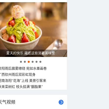
夏天的快乐 藏在这些消暑美味里
贵阳雨后晨雾缭绕 宛如水墨画卷
广西钦州雨后双彩虹现身
河南洛阳“花海”上线 美景引客来
秋来栾树红 枝头挂满“胭脂果”
天气视频