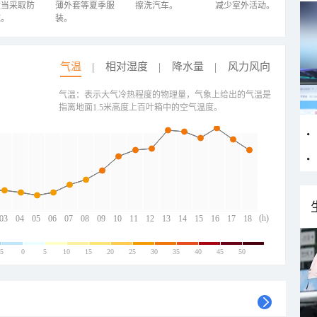
适当采取防
薄外套等夏季服
擦洗汽车。
减少室外活动。
施。
装。
气温
相对湿度
降水量
风力风向
气温：表示大气冷热程度的物理量，气象上给出的气温是
指离地面1.5米高度上百叶箱中的空气温度。
(h)
03
04
05
06
07
08
09
10
11
12
13
14
15
16
17
18
-5
0
5
10
15
20
25
30
35
40
45
50