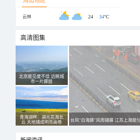
周边地区
24
/
34
°C
云林
高清图集
北京能见度不佳 远眺城
市一片朦胧
青海湖畔：湖光花海长
台风“白海豚”风雨铺展 江苏上海部
云 天地铺成明亮画卷