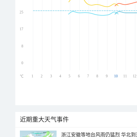
25
ed
ed
ed
17
ed
8
0
1
2
3
4
5
6
7
8
9
10
11
12
℃
近期重大天气事件
浙江安徽等地台风雨仍猛烈 华北到