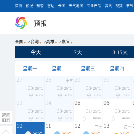
首页
预报
预警
雷达
云图
天气地图
专业产品
资讯
视频
节气
预报
全国
>
台湾
>
高雄
>
嘉义
今天
7天
8-15天
星期一
星期二
星期三
星期四
27
28
29
30
十五
33
33
33
33
/ 26℃
/ 26℃
/ 26℃
/ 26℃
43%
40%
23%
33%
03
04
05
06
33
33
31
33
/ 26℃
/ 26℃
/ 25℃
/ 25℃
47%
52%
0
mm
4
mm
10
11
12
13
三十
初一