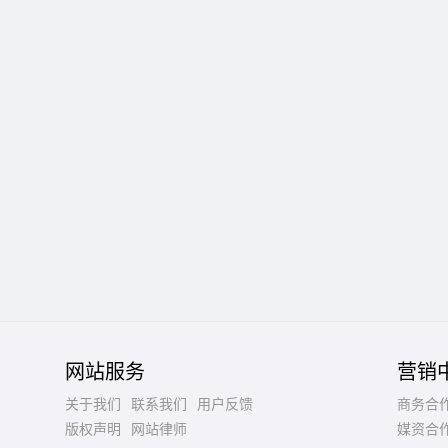
网站服务
营销
关于我们
联系我们
用户反馈
商务合
版权声明
网站律师
媒资合