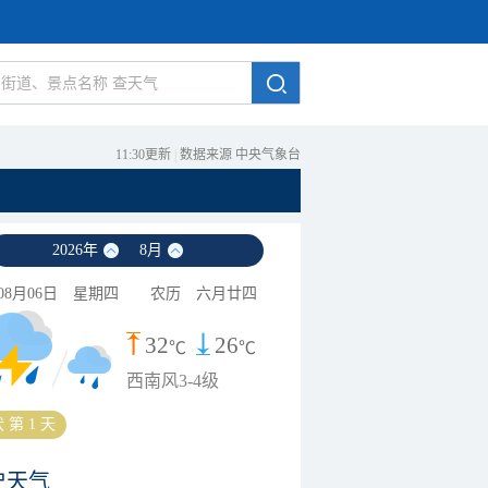
11:30更新
|
数据来源 中央气象台
2026
年
8
月
08月06日
星期四
农历
六月廿四
32
26
℃
℃
西南风3-4级
 第 1 天
史天气