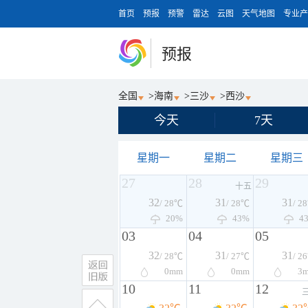
首页
预报
预警
雷达
云图
天气地图
专业产
预报
全国
>
海南
>
三沙
>
西沙
今天
7天
星期一
星期二
星期三
27
28
29
十五
32
31
31
/ 28℃
/ 28℃
/ 2
20%
43%
4
03
04
05
32
31
31
/ 28℃
/ 27℃
/ 2
0
mm
0
mm
3
10
11
12