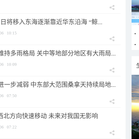
7日将移入东海逐渐靠近华东沿海 “鲸...
06
10:15
持多雨格局 关中等地部分地区有大雨局...
06
10:09
一步减弱 中东部大范围桑拿天持续局地...
06
07:50
向西北方向快速移动 未来对我国无影响
06
07:22