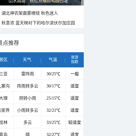
山水扇面：秋红点缀颐和园西堤
湖北神农架晨雾缭绕 秋色迷人
秋意浓 蓝天映衬下的哈尔滨伏尔加庄园
景点推荐
旅游
景区
天气
气温
指数
三亚
雷阵雨
30/25℃
一般
九寨沟
阵雨转多云
30/17℃
适宜
大理
阴转小雨
25/15℃
适宜
张家界
小雨转多云
32/21℃
适宜
桂林
多云
33/25℃
较适宜
青岛
晴
32/27℃
适宜