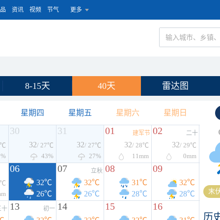
品
资讯
视频
节气
更多
8-15天
40天
雷达图
星期四
星期五
星期六
星期日
30
31
01
02
建军节
二十
32
32
32
32
8℃
/ 27℃
/ 27℃
/ 28℃
/ 29℃
3%
43%
27%
11
mm
0
mm
06
07
08
09
立秋
32℃
32℃
31℃
32℃
6℃
末伏
26℃
26℃
28℃
28℃
mm
13
14
15
16
三十
初一
历