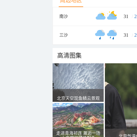
周边地区
31
/
2
南沙
31
/
2
三沙
高清图集
北京天空现鱼鳞云景观
走进青海祁连 邂逅一场
北京气温