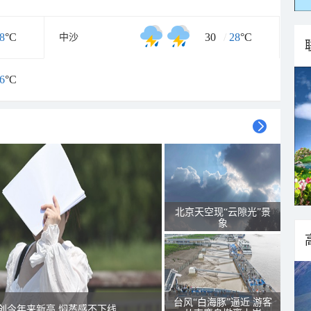
8
°C
30
/
28
°C
中沙
6
°C
北京天空现“云隙光”景
象
台风“白海豚”逼近 游客
创今年来新高 焖蒸感不下线