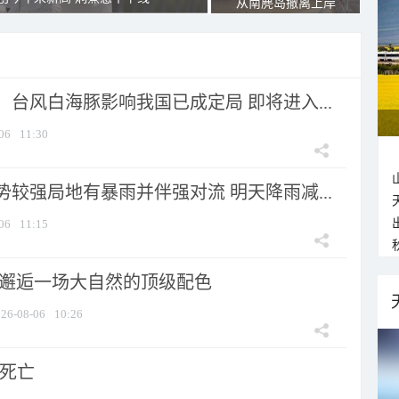
从南麂岛撤离上岸
台风白海豚影响我国已成定局 即将进入...
06
11:30
较强局地有暴雨并伴强对流 明天降雨减...
06
11:15
 邂逅一场大自然的顶级配色
26-08-06
10:26
人死亡