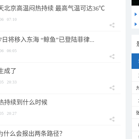
天北京高温闷热持续 最高气温可达36℃
06
07:10
7日将移入东海 “鲸鱼”已登陆菲律...
06
06:05
生成了
05
20:33
热持续到什么时候
05
20:27
”为什么会报出两条路径？