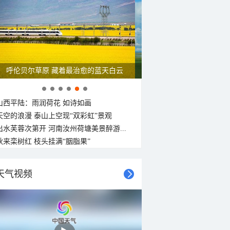
呼伦贝尔草原 藏着最治愈的蓝天白云
山西平陆：雨润荷花 如诗如画
天空的浪漫 泰山上空现“双彩虹”景观
出水芙蓉次第开 河南汝州荷塘美景醉游...
秋来栾树红 枝头挂满“胭脂果”
天气视频