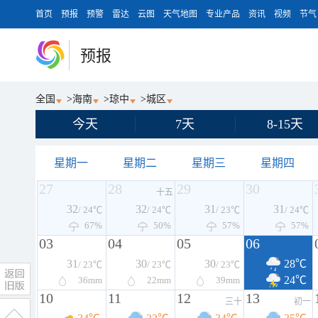
首页
预报
预警
雷达
云图
天气地图
专业产品
资讯
视频
节气
预报
全国
>
海南
>
琼中
>
城区
今天
7天
8-15天
星期一
星期二
星期三
星期四
27
28
29
30
十五
32
32
31
31
/ 24℃
/ 24℃
/ 23℃
/ 24℃
67%
50%
57%
57%
03
04
05
06
31
30
30
28℃
/ 23℃
/ 23℃
/ 23℃
24℃
36
mm
22
mm
39
mm
10
11
12
13
三十
初一