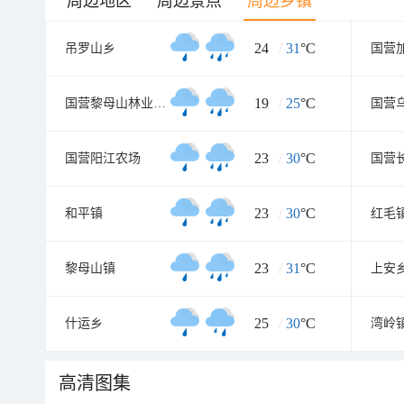
周边地区
周边景点
周边乡镇
24
/
31
°C
吊罗山乡
国营
19
/
25
°C
国营黎母山林业公司
国营
23
/
30
°C
国营阳江农场
国营
23
/
30
°C
和平镇
红毛
23
/
31
°C
黎母山镇
上安
25
/
30
°C
什运乡
湾岭
高清图集