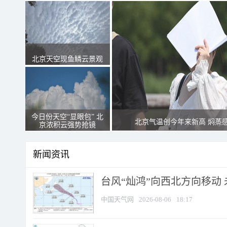
北京天空现鱼鳞云景观
今日份天空“显眼包” 北
北京气温创今年来新高 焖蒸
京浓积云强势抢镜
新闻资讯
台风“灿鸿”向西北方向移动
中国天气网
2026-08-06
18:17