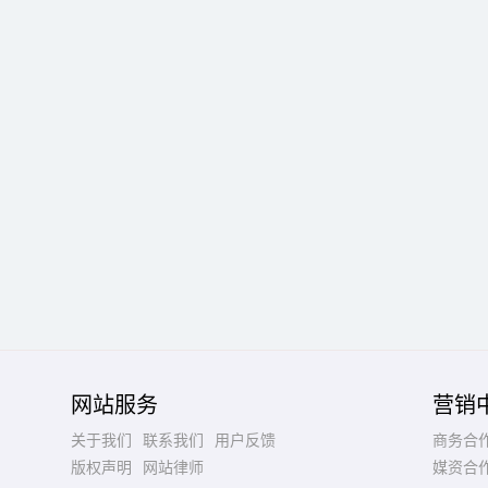
网站服务
营销
关于我们
联系我们
用户反馈
商务合
版权声明
网站律师
媒资合