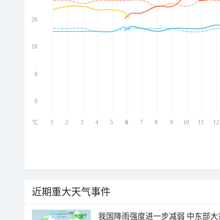
26
ed
ed
ed
18
ed
9
0
1
2
3
4
5
6
7
8
9
10
11
12
℃
近期重大天气事件
我国降雨强度进一步减弱 中东部大