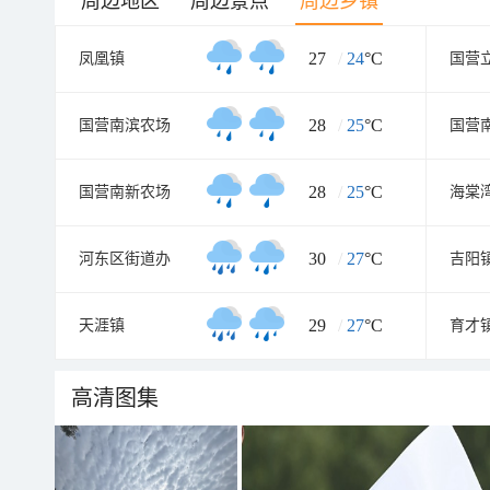
周边地区
周边景点
周边乡镇
27
/
24
°C
凤凰镇
国营
28
/
25
°C
国营南滨农场
国营
28
/
25
°C
国营南新农场
海棠
30
/
27
°C
河东区街道办
吉阳
29
/
27
°C
天涯镇
育才
高清图集