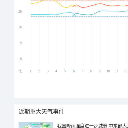
26
ed
ed
ed
18
ed
9
0
1
2
3
4
5
6
7
8
9
10
11
12
℃
近期重大天气事件
我国降雨强度进一步减弱 中东部大