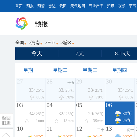
首页
预报
预警
雷达
云图
天气地图
专业产品
资讯
视频
节气
预报
全国
>
海南
>
三亚
>
城区
今天
7天
8-15天
星期一
星期二
星期三
星期四
27
28
29
30
十五
33
33
33
33
/ 25℃
/ 25℃
/ 25℃
/ 25℃
60%
70%
70%
60%
03
04
05
06
34
32
29
30℃
/ 25℃
/ 25℃
/ 26℃
25℃
1
mm
13
mm
39
mm
10
11
12
13
三十
初一