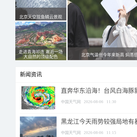
北京天空现鱼鳞云景观
走进青海祁连 邂逅一场
北京气温创今年来新高 焖蒸
大自然的顶级配色
新闻资讯
直奔华东沿海！台风白海豚影
中国天气网
2026-08-06
11:30
黑龙江今天雨势较强局地有暴
中国天气网
2026-08-06
11:15