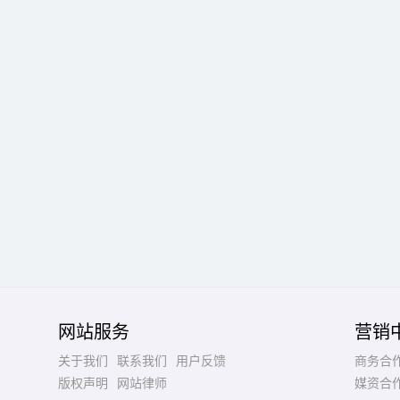
网站服务
营销
关于我们
联系我们
用户反馈
商务合
版权声明
网站律师
媒资合