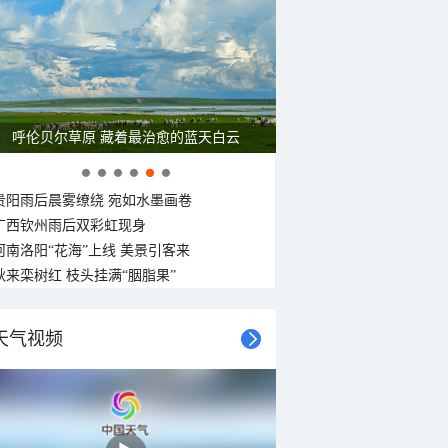
一组图感受水中消暑快乐瞬间
贵阳雨后晨雾缭绕 宛如水墨画卷
广西钦州雨后双彩虹现身
河南洛阳“花海”上线 美景引客来
秋来栾树红 枝头挂满“胭脂果”
天气视频