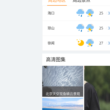
周边地区
周边景点
25
/
3
海口
25
/
3
琼山
27
/
3
徐闻
高清图集
北京天空现鱼鳞云景观