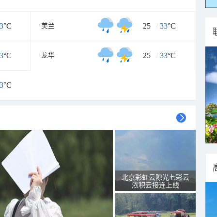
3
°C
25
/
33
°C
美兰
3
°C
25
/
33
°C
龙华
3
°C
北京彩虹云隙光七彩云
浓积云接连上线