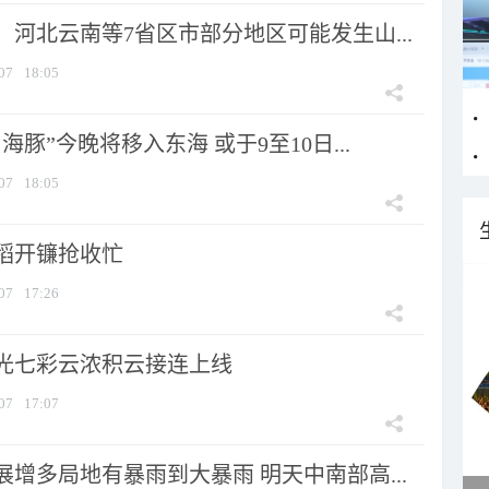
河北云南等7省区市部分地区可能发生山...
07
18:05
海豚”今晚将移入东海 或于9至10日...
07
18:05
稻开镰抢收忙
07
17:26
光七彩云浓积云接连上线
07
17:07
增多局地有暴雨到大暴雨 明天中南部高...