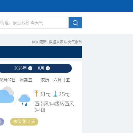
18:00更新
|
数据来源 中央气象台
2026
年
8
月
08月07日
星期五
农历
六月廿五
31
25
℃
℃
西南风3-4级转西风
3-4级
秋
末伏 第 2 天