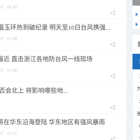
07
16:10
玉环热到破纪录 明天至10日台风携强...
07
15:34
”逼近 直击浙江各地防台风一线现场
07
15:26
会北上 将影响哪些地...
”将在华东沿海登陆 华东地区有强风暴雨
07
11:15