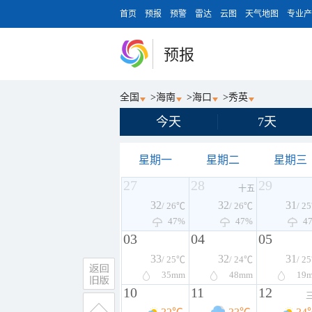
首页
预报
预警
雷达
云图
天气地图
专业产
预报
全国
>
海南
>
海口
>
秀英
今天
7天
星期一
星期二
星期三
27
28
29
十五
32
32
31
/ 26℃
/ 26℃
/ 2
47%
47%
4
03
04
05
33
32
31
/ 25℃
/ 24℃
/ 2
35
mm
48
mm
19
10
11
12