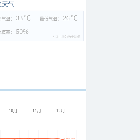
史天气
33
℃
26
℃
高气温：
最低气温：
50%
水概率：
* 以上均为历史均值
10月
11月
12月