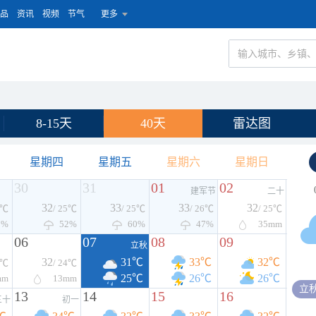
品
资讯
视频
节气
更多
8-15天
40天
雷达图
星期四
星期五
星期六
星期日
30
31
01
02
建军节
二十
32
33
33
32
5℃
/ 25℃
/ 25℃
/ 26℃
/ 25℃
7%
52%
60%
47%
35
mm
06
07
08
09
立秋
32
31℃
33℃
32℃
5℃
/ 24℃
25℃
26℃
26℃
mm
13
mm
立
13
14
15
16
三十
初一