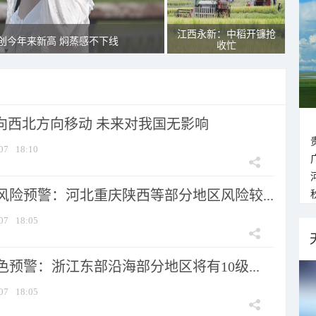
江西永新：中稻开镰抢
创今年来新高 焖蒸感不下线
收忙
将向西北方向移动 未来对我国无影响
07
18:10
风险预警：河北重庆陕西等部分地区风险较...
07
18:05
预警：浙江东部沿海部分地区将有10级...
07
18:05