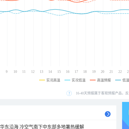
9
10
11
12
13
14
15
16
17
18
19
20
21
22
2
实况高温
实况低温
高温预报
低
16-40天预报属于客观预报产品，反
近华东沿海 冷空气南下中东部多地暑热缓解