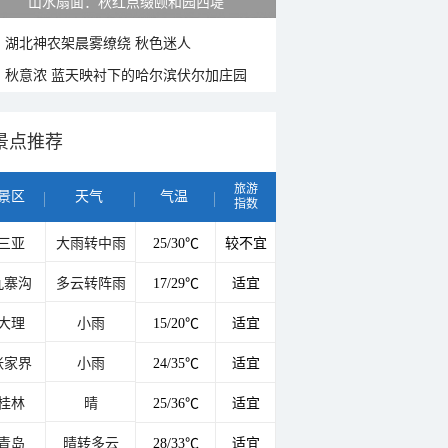
紫菊满山坡 黄山坡山村秋色正好
湖北神农架晨雾缭绕 秋色迷人
秋意浓 蓝天映衬下的哈尔滨伏尔加庄园
景点推荐
旅游
景区
天气
气温
指数
三亚
大雨转中雨
25/30℃
较不宜
九寨沟
多云转阵雨
17/29℃
适宜
大理
小雨
15/20℃
适宜
张家界
小雨
24/35℃
适宜
桂林
晴
25/36℃
适宜
青岛
晴转多云
28/33℃
适宜