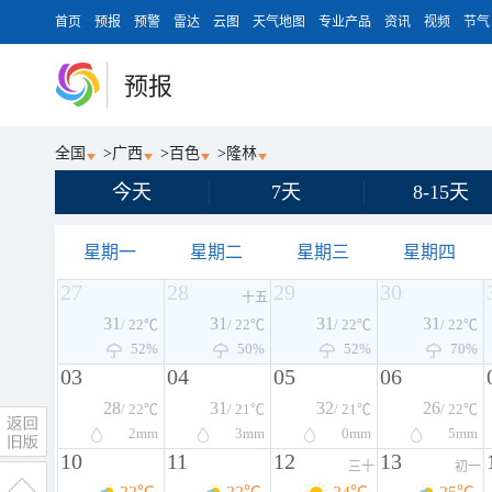
首页
预报
预警
雷达
云图
天气地图
专业产品
资讯
视频
节气
预报
全国
>
广西
>
百色
>
隆林
今天
7天
8-15天
星期一
星期二
星期三
星期四
27
28
29
30
十五
31
31
31
31
/ 22℃
/ 22℃
/ 22℃
/ 22℃
52%
50%
52%
70%
03
04
05
06
28
31
32
26
/ 22℃
/ 21℃
/ 21℃
/ 22℃
2
mm
3
mm
0
mm
5
mm
10
11
12
13
三十
初一