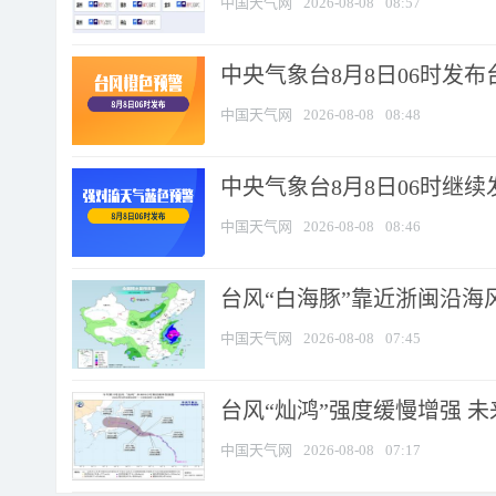
中国天气网
2026-08-08
08:57
中央气象台8月8日06时发
中国天气网
2026-08-08
08:48
中央气象台8月8日06时继
中国天气网
2026-08-08
08:46
台风“白海豚”靠近浙闽沿海风
中国天气网
2026-08-08
07:45
台风“灿鸿”强度缓慢增强 
中国天气网
2026-08-08
07:17