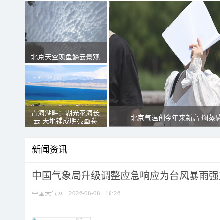
北京天空现鱼鳞云景观
青海湖畔：湖光花海长
北京气温创今年来新高 焖蒸
云 天地铺成明亮画卷
新闻资讯
中国气象局升级调整应急响应为台风暴雨强
中国天气网
2026-08-08
10:26