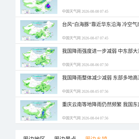
中国天气网 2026-08-08 07:45
台风“白海豚”靠近华东沿海 冷空
中国天气网 2026-08-07 07:45
我国降雨强度进一步减弱 中东部大
中国天气网 2026-08-06 07:50
我国降雨整体减少减弱 东部多地高
中国天气网 2026-08-05 07:56
重庆云南等地降雨仍然频繁 我国东
中国天气网 2026-08-04 07:56