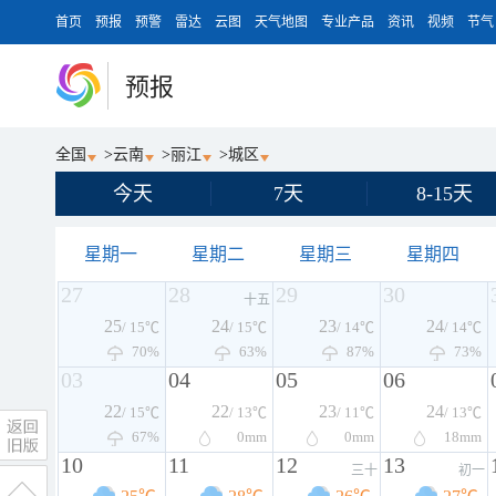
首页
预报
预警
雷达
云图
天气地图
专业产品
资讯
视频
节气
预报
全国
>
云南
>
丽江
>
城区
今天
7天
8-15天
星期一
星期二
星期三
星期四
27
28
29
30
十五
25
24
23
24
/ 15℃
/ 15℃
/ 14℃
/ 14℃
70%
63%
87%
73%
03
04
05
06
22
22
23
24
/ 15℃
/ 13℃
/ 11℃
/ 13℃
67%
0
mm
0
mm
18
mm
10
11
12
13
三十
初一