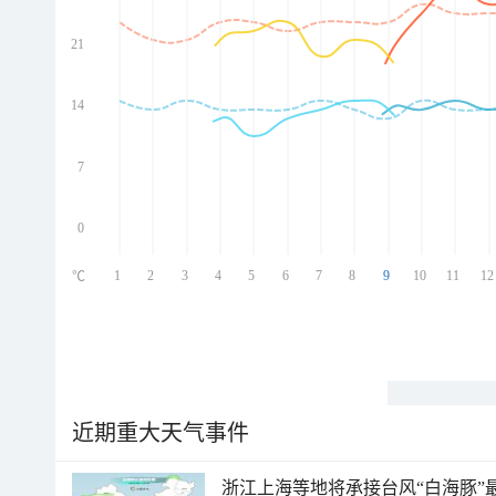
21
ed
ed
ed
14
ed
7
0
1
2
3
4
5
6
7
8
9
10
11
12
℃
近期重大天气事件
浙江上海等地将承接台风“白海豚”