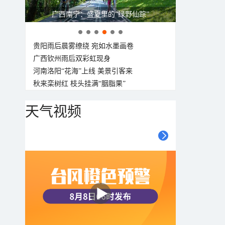
呼伦贝尔草原 藏着最治愈的蓝天白云
贵阳雨后晨雾缭绕 宛如水墨画卷
广西钦州雨后双彩虹现身
河南洛阳“花海”上线 美景引客来
秋来栾树红 枝头挂满“胭脂果”
天气视频