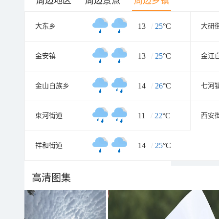
周边地区
周边景点
周边乡镇
13
/
25
°C
大东乡
大研
13
/
25
°C
金安镇
金江
14
/
26
°C
金山白族乡
七河
11
/
22
°C
束河街道
西安
14
/
25
°C
祥和街道
高清图集