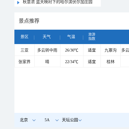
秋意浓 蓝天映衬下的哈尔滨伏尔加庄园
景点推荐
旅游
景区
天气
气温
指数
三亚
多云转中雨
26/30℃
适宜
九寨沟
多
张家界
晴
22/34℃
适宜
桂林
北京
5A
天坛公园