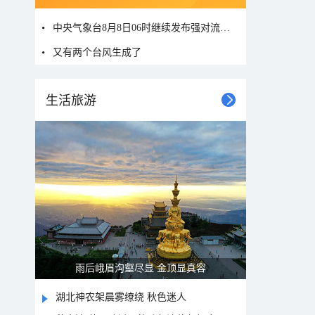
中央气象台8月8日06时继续发布强对流天气蓝色预警
又有两个台风生成了
生活旅游
山水扇面：秋红点缀颐和园西堤
湖北神农架晨雾缭绕 秋色迷人